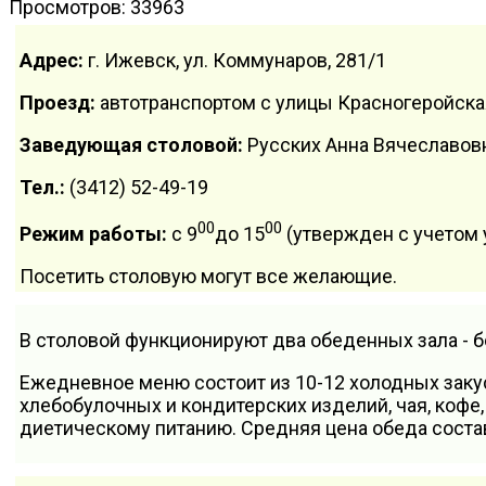
Просмотров: 33963
Адрес:
г. Ижевск, ул. Коммунаров, 281/1
Проезд:
автотранспортом с улицы Красногеройск
Заведующая столовой:
Русских Анна Вячеславов
Тел.:
(3412) 52-49-19
00
00
Режим работы:
с 9
до 15
(утвержден с учетом 
Посетить столовую могут все желающие.
В столовой функционируют два обеденных зала - б
Ежедневное меню состоит из 10-12 холодных закус
хлебобулочных и кондитерских изделий, чая, кофе,
диетическому питанию. Средняя цена обеда состав