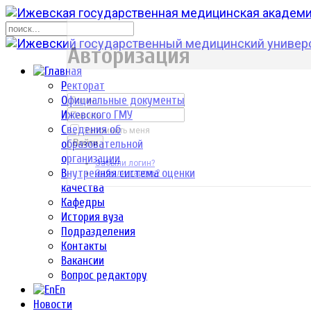
р
Авторизация
Ректорат
Официальные документы
Ижевского ГМУ
Сведения об
Запомнить меня
образовательной
Войти
организации
Забыли логин?
Внутренняя система оценки
Забыли пароль?
качества
Кафедры
История вуза
Подразделения
Контакты
Вакансии
Вопрос редактору
En
Новости