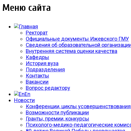
Меню сайта
Ректорат
Официальные документы Ижевского ГМУ
Сведения об образовательной организаци
Внутренняя система оценки качества
Кафедры
История вуза
Подразделения
Контакты
Вакансии
Вопрос редактору
En
Новости
Конференции, циклы усовершенствования
Возможности публикации
Гранты, премии, конкурсы
Психолого-медико-педагогические комис
80-летию Великой Победы посвящается