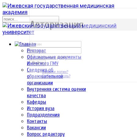
р
Авторизация
Ректорат
Официальные документы
Запомнить меня
Ижевского ГМУ
Войти
Сведения об
Забыли логин?
образовательной
Забыли пароль?
организации
Внутренняя система оценки
качества
Кафедры
История вуза
Подразделения
Контакты
Вакансии
Вопрос редактору