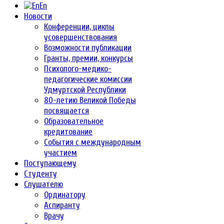
En
Новости
Конференции, циклы
усовершенствования
Возможности публикации
Гранты, премии, конкурсы
Психолого-медико-
педагогические комиссии
Удмуртской Республики
80-летию Великой Победы
посвящается
Образовательное
кредитование
События с международным
участием
Поступающему
Студенту
Слушателю
Ординатору
Аспиранту
Врачу