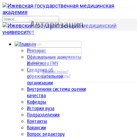
р
Авторизация
Ректорат
Официальные документы
Запомнить меня
Ижевского ГМУ
Войти
Сведения об
Забыли логин?
образовательной
Забыли пароль?
организации
Внутренняя система оценки
качества
Кафедры
История вуза
Подразделения
Контакты
Вакансии
Вопрос редактору