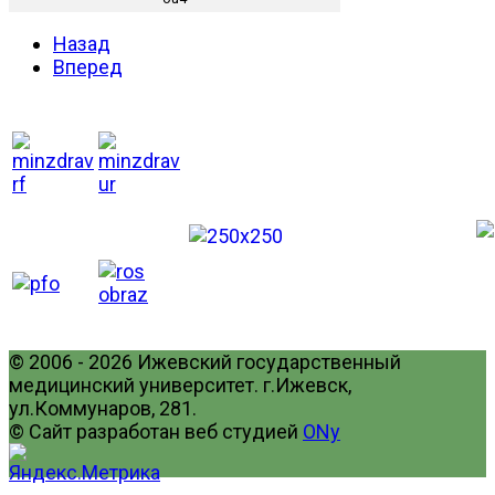
Назад
Вперед
© 2006 - 2026 Ижевский государственный
медицинский университет. г.Ижевск,
ул.Коммунаров, 281.
© Сайт разработан веб студией
ONy