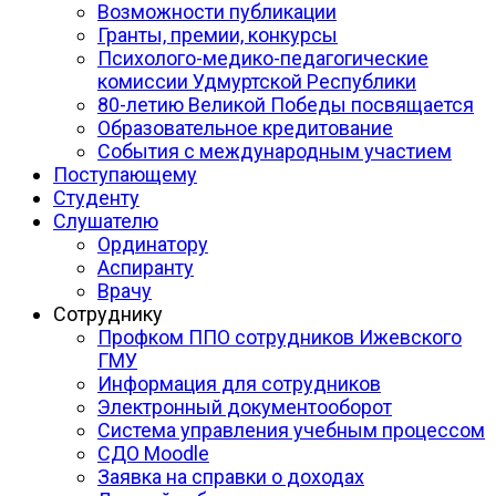
Возможности публикации
Гранты, премии, конкурсы
Психолого-медико-педагогические
комиссии Удмуртской Республики
80-летию Великой Победы посвящается
Образовательное кредитование
События с международным участием
Поступающему
Студенту
Слушателю
Ординатору
Аспиранту
Врачу
Сотруднику
Профком ППО сотрудников Ижевского
ГМУ
Информация для сотрудников
Электронный документооборот
Система управления учебным процессом
СДО Moodle
Заявка на справки о доходах