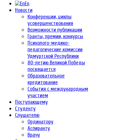
En
Новости
Конференции, циклы
усовершенствования
Возможности публикации
Гранты, премии, конкурсы
Психолого-медико-
педагогические комиссии
Удмуртской Республики
80-летию Великой Победы
посвящается
Образовательное
кредитование
События с международным
участием
Поступающему
Студенту
Слушателю
Ординатору
Аспиранту
Врачу