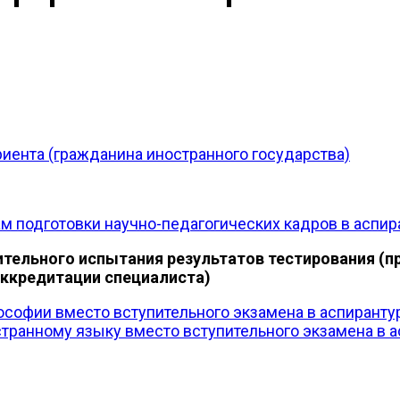
иента (гражданина иностранного государства)
мам подготовки научно-педагогических кадров в аспир
пительного испытания результатов тестирования (
аккредитации специалиста)
ософии вместо вступительного экзамена в аспиранту
странному языку вместо вступительного экзамена в 