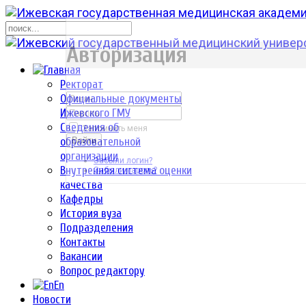
р
Авторизация
Ректорат
Официальные документы
Ижевского ГМУ
Сведения об
Запомнить меня
образовательной
Войти
организации
Забыли логин?
Внутренняя система оценки
Забыли пароль?
качества
Кафедры
История вуза
Подразделения
Контакты
Вакансии
Вопрос редактору
En
Новости