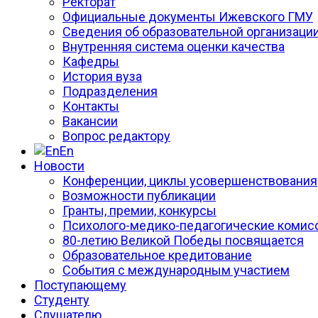
Ректорат
Официальные документы Ижевского ГМУ
Сведения об образовательной организаци
Внутренняя система оценки качества
Кафедры
История вуза
Подразделения
Контакты
Вакансии
Вопрос редактору
En
Новости
Конференции, циклы усовершенствования
Возможности публикации
Гранты, премии, конкурсы
Психолого-медико-педагогические комис
80-летию Великой Победы посвящается
Образовательное кредитование
События с международным участием
Поступающему
Студенту
Слушателю