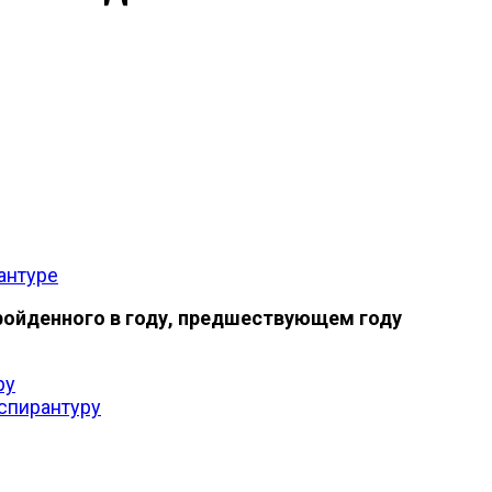
антуре
пройденного в году, предшествующем году
ру
аспирантуру