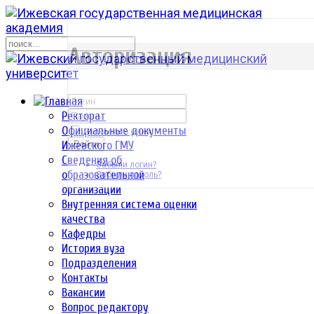
р
Авторизация
Ректорат
Официальные документы
Запомнить меня
Ижевского ГМУ
Войти
Сведения об
Забыли логин?
образовательной
Забыли пароль?
организации
Внутренняя система оценки
качества
Кафедры
История вуза
Подразделения
Контакты
Вакансии
Вопрос редактору