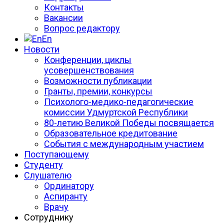
Контакты
Вакансии
Вопрос редактору
En
Новости
Конференции, циклы
усовершенствования
Возможности публикации
Гранты, премии, конкурсы
Психолого-медико-педагогические
комиссии Удмуртской Республики
80-летию Великой Победы посвящается
Образовательное кредитование
События с международным участием
Поступающему
Студенту
Слушателю
Ординатору
Аспиранту
Врачу
Сотруднику