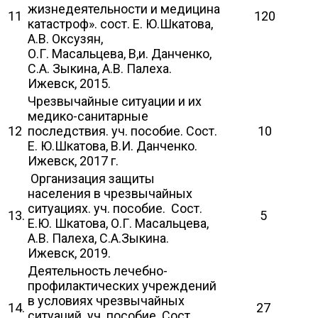
жизнедеятельности и медицина
11
120
катастроф». сост. Е. Ю.Шкатова,
А.В. Оксузян,
О.Г. Масальцева, В,и. Данченко,
С.А. Зыкина, А.В. Палеха.
Ижевск, 2015.
Чрезвычайные ситуации и их
медико-санитарные
12
последствия. уч. пособие. Сост.
10
Е. Ю.Шкатова, В.И. Данченко.
Ижевск, 2017 г.
Организация защиты
населения в чрезвычайных
ситуациях. уч. пособие. Сост.
13.
5
Е.Ю. Шкатова, О.Г. Масальцева,
А.В. Палеха, С.А.Зыкина.
Ижевск, 2019.
Деятельность лечебно-
профилактических учреждений
в условиях чрезвычайных
14.
27
ситуаций. уч. пособие. Сост.