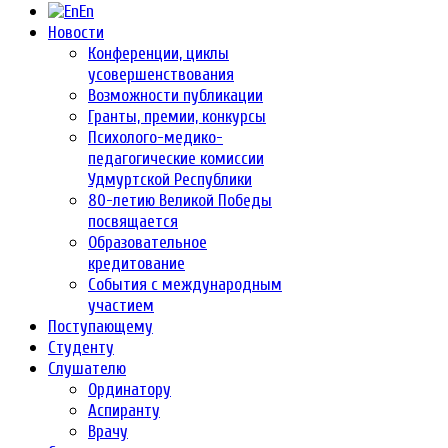
En
Новости
Конференции, циклы
усовершенствования
Возможности публикации
Гранты, премии, конкурсы
Психолого-медико-
педагогические комиссии
Удмуртской Республики
80-летию Великой Победы
посвящается
Образовательное
кредитование
События с международным
участием
Поступающему
Студенту
Слушателю
Ординатору
Аспиранту
Врачу