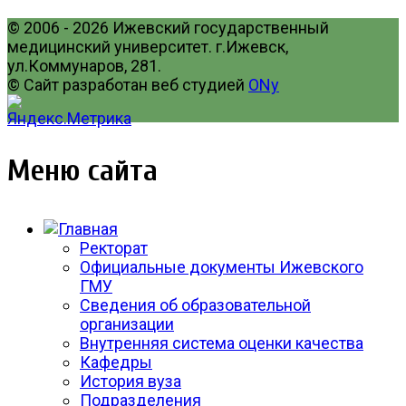
© 2006 - 2026 Ижевский государственный
медицинский университет. г.Ижевск,
ул.Коммунаров, 281.
© Сайт разработан веб студией
ONy
Меню сайта
Ректорат
Официальные документы Ижевского
ГМУ
Сведения об образовательной
организации
Внутренняя система оценки качества
Кафедры
История вуза
Подразделения