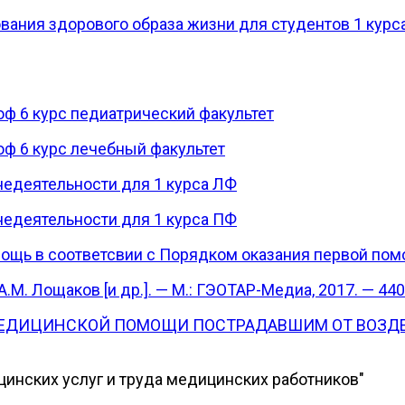
ания здорового образа жизни для студентов 1 курса
оф 6 курс педиатрический факультет
оф 6 курс лечебный факультет
недеятельности для 1 курса ЛФ
недеятельности для 1 курса ПФ
ощь в соответсвии с Порядком оказания первой пом
.М. Лощаков [и др.]. — М.: ГЭОТАР-Медиа, 2017. — 440
ЕДИЦИНСКОЙ ПОМОЩИ ПОСТРАДАВШИМ ОТ ВОЗДЕ
инских услуг и труда медицинских работников"