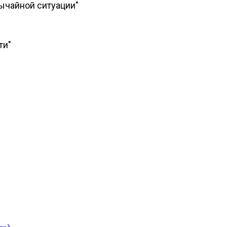
ычайной ситуации"
ти"