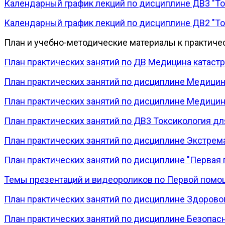
Календарный график лекций по дисциплине ДВ3 "Ток
Календарный график лекций по дисциплине ДВ2 "Ток
План и учебно-методические материалы к практиче
План практических занятий по ДВ Медицина катастро
План практических занятий по дисциплине Медицина
План практических занятий по дисциплине Медицина 
План практических занятий по ДВ3 Токсикология для
План практических занятий по дисциплине Экстрема
План практических занятий по дисциплине "Первая 
Темы презентаций и видеороликов по Первой помо
План практических занятий по дисциплине Здорового
План практических занятий по дисциплине Безопасн