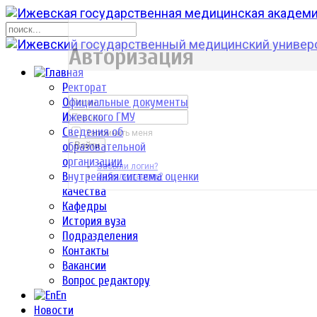
р
Авторизация
Ректорат
Официальные документы
Ижевского ГМУ
Сведения об
Запомнить меня
образовательной
Войти
организации
Забыли логин?
Внутренняя система оценки
Забыли пароль?
качества
Кафедры
История вуза
Подразделения
Контакты
Вакансии
Вопрос редактору
En
Новости