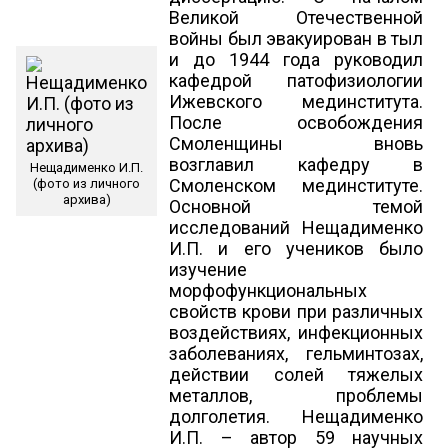
Великой Отечественной
войны был эвакуирован в тыл
и до 1944 года руководил
кафедрой патофизиологии
Ижевского мединститута.
После освобождения
Смоленщины вновь
возглавил кафедру в
Нещадименко И.П.
Смоленском мединституте.
(фото из личного
архива)
Основной темой
исследований Нещадименко
И.П. и его учеников было
изучение
морфофункциональных
свойств крови при различных
воздействиях, инфекционных
заболеваниях, гельминтозах,
действии солей тяжелых
металлов, проблемы
долголетия. Нещадименко
И.П. – автор 59 научных