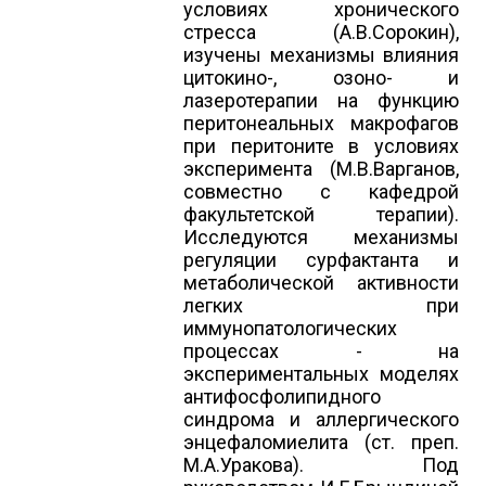
условиях хронического
стресса (А.В.Сорокин),
изучены механизмы влияния
цитокино-, озоно- и
лазеротерапии на функцию
перитонеальных макрофагов
при перитоните в условиях
эксперимента (М.В.Варганов,
совместно с кафедрой
факультетской терапии).
Исследуются механизмы
регуляции сурфактанта и
метаболической активности
легких при
иммунопатологических
процессах - на
экспериментальных моделях
антифосфолипидного
синдрома и аллергического
энцефаломиелита (ст. преп.
М.А.Уракова). Под