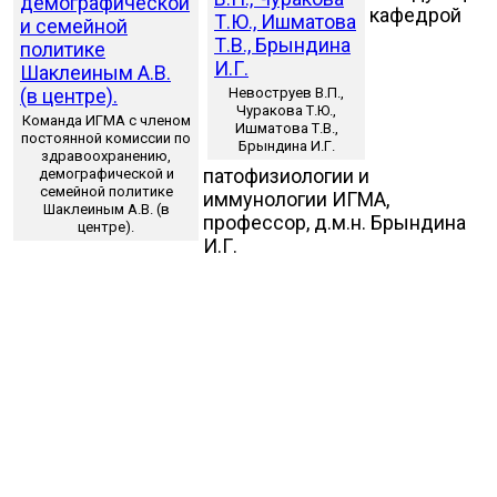
кафедрой
Невоструев В.П.,
Чуракова Т.Ю.,
Команда ИГМА с членом
Ишматова Т.В.,
постоянной комиссии по
Брындина И.Г.
здравоохранению,
патофизиологии и
демографической и
семейной политике
иммунологии ИГМА,
Шаклеиным А.В. (в
профессор, д.м.н. Брындина
центре).
И.Г.