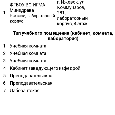
г. Ижевск, ул.
ФГБОУ ВО ИГМА
Коммунаров,
Минздрава
1
281,
России,
лабораторный
лабораторный
корпус
корпус, 4 этаж
Тип учебного помещения (кабинет, комната,
лаборатория)
1
Учебная комната
2
Учебная комната
3
Учебная комната
4
Кабинет заведующего кафедрой
5
Преподавательская
6
Преподавательская
7
Лаборантская