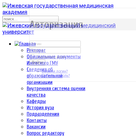
р
Авторизация
Ректорат
Официальные документы
Запомнить меня
Ижевского ГМУ
Войти
Сведения об
Забыли логин?
образовательной
Забыли пароль?
организации
Внутренняя система оценки
качества
Кафедры
История вуза
Подразделения
Контакты
Вакансии
Вопрос редактору