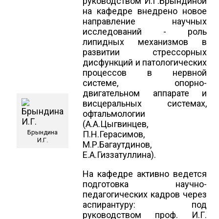
руководством И.Г.Брындиной
на кафедре внедрено новое
направление научных
исследований - роль
липидных механизмов в
развитии стрессорных
дисфункций и патологических
процессов в нервной
системе, опорно-
двигательном аппарате и
висцеральных системах,
офтальмологии
(А.А.Цыгвинцев,
Брындина
П.Н.Герасимов,
И.Г.
М.Р.Багаутдинов,
Е.А.Гиззатуллина).
На кафедре активно ведется
подготовка научно-
педагогических кадров через
аспирантуру: под
руководством проф. И.Г.