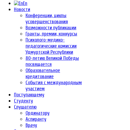
En
Новости
Конференции, циклы
усовершенствования
Возможности публикации
Гранты, премии, конкурсы
Психолого-медико-
педагогические комиссии
Удмуртской Республики
80-летию Великой Победы
посвящается
Образовательное
кредитование
События с международным
участием
Поступающему
Студенту
Слушателю
Ординатору
Аспиранту
Врачу