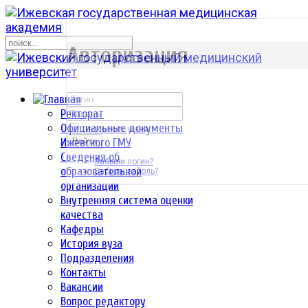
р
Авторизация
Ректорат
Официальные документы
Запомнить меня
Ижевского ГМУ
Войти
Сведения об
Забыли логин?
образовательной
Забыли пароль?
организации
Внутренняя система оценки
качества
Кафедры
История вуза
Подразделения
Контакты
Вакансии
Вопрос редактору