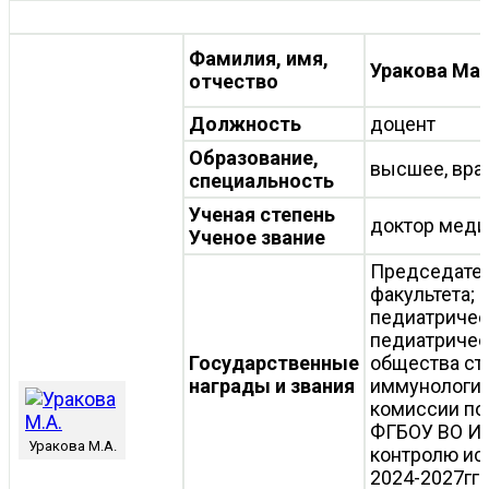
Фамилия, имя,
Уракова Ма
отчество
Должность
доцент
Образование,
высшее, вра
специальность
Ученая степень
доктор меди
Ученое звание
Председател
факультета;
педиатрическ
педиатрическ
Государственные
общества ст
награды и звания
иммунологии
комиссии п
ФГБОУ ВО ИГМ
Уракова М.А.
контролю и
2024-2027гг.