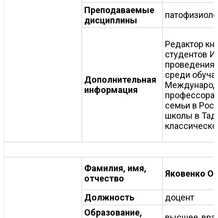
Преподаваемые
патофизиоло
дисциплины
Редактор кн
студентов И
проведения 
среди обуча
Дополнительная
Международн
информация
профессора 
семьи в Рос
школы в Тадж
классическо
Фамилия, имя,
Яковенко Ол
отчество
Должность
доцент
Образование,
высшее, вра