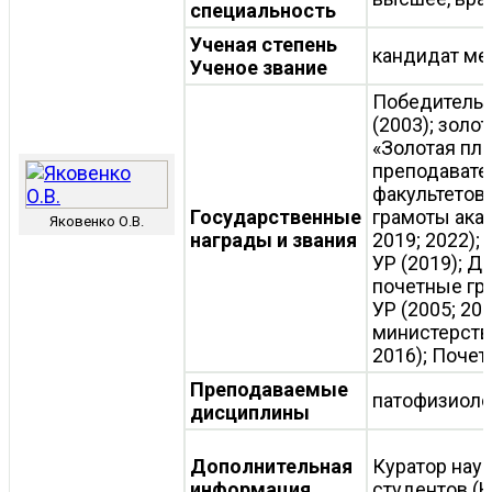
специальность
Ученая степень
кандидат ме
Ученое звание
Победитель 
(2003); зол
«Золотая пле
преподавате
факультетов
Государственные
грамоты акад
Яковенко О.В.
награды и звания
2019; 2022);
УР (2019); Д
почетные гр
УР (2005; 20
министерства
2016); Почет
Преподаваемые
патофизиоло
дисциплины
Дополнительная
Куратор нау
информация
студентов (