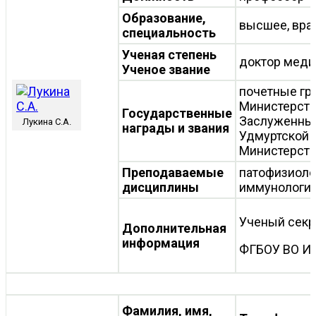
Образование,
высшее, вра
специальность
Ученая степень
доктор меди
Ученое звание
почетные гра
Министерства
Государственные
Заслуженный
Лукина С.А.
награды и звания
Удмуртской Р
Министерств
Преподаваемые
патофизиоло
дисциплины
иммунологи
Ученый секр
Дополнительная
информация
ФГБОУ ВО И
Фамилия, имя,