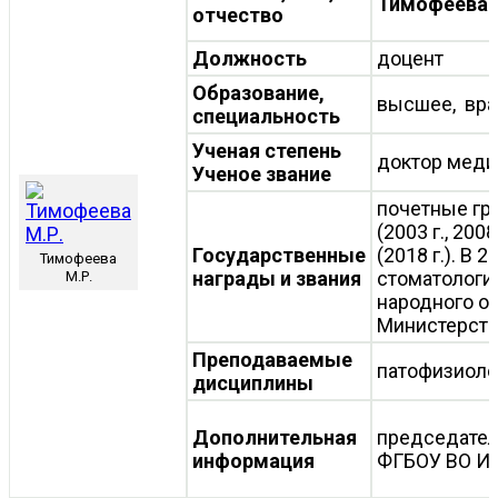
Тимофеева 
отчество
Должность
доцент
Образование,
высшее, вра
специальность
Ученая степень
доктор меди
Ученое звание
почетные гр
(2003 г., 200
Государственные
(2018 г.). В
Тимофеева
награды и звания
стоматологи
М.Р.
народного об
Министерств
Преподаваемые
патофизиоло
дисциплины
Дополнительная
председател
информация
ФГБОУ ВО И