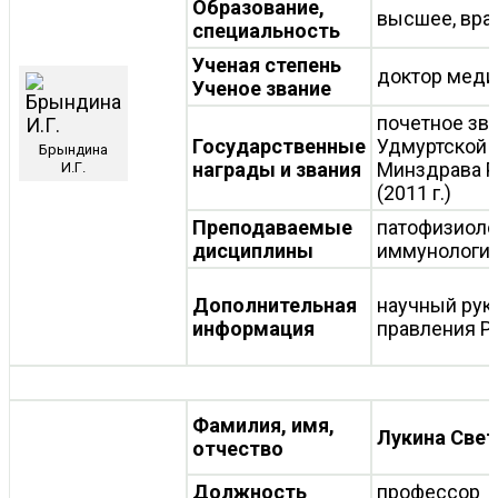
Образование,
высшее, вра
специальность
Ученая степень
доктор меди
Ученое звание
почетное зв
Государственные
Удмуртской Р
Брындина
награды и звания
Минздрава Ро
И.Г.
(2011 г.)
Преподаваемые
патофизиоло
дисциплины
иммунологи
Дополнительная
научный рук
информация
правления Р
Фамилия, имя,
Лукина Све
отчество
Должность
профессор