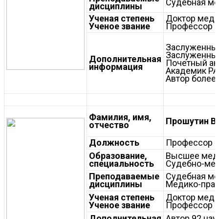
Судебная м
дисциплины
Ученая степень
Доктор меди
Ученое звание
Профессор
Заслуженный
Заслуженный
Дополнительная
Почетный ак
информация
Академик РА
Автор более 
Фамилия, имя,
Прошутин В
отчество
Должность
Профессор 
Образование,
Высшее мед
специальность
Судебно-мед
Преподаваемые
Судебная м
дисциплины
Медико-прав
Ученая степень
Доктор меди
Ученое звание
Профессор
Дополнительная
Автор 92 нау