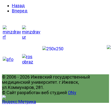
Назад
Вперед
© 2006 - 2026 Ижевский государственный
медицинский университет. г.Ижевск,
ул.Коммунаров, 281.
© Сайт разработан веб студией
ONy