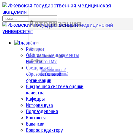
р
Авторизация
Ректорат
Официальные документы
Запомнить меня
Ижевского ГМУ
Войти
Сведения об
Забыли логин?
образовательной
Забыли пароль?
организации
Внутренняя система оценки
качества
Кафедры
История вуза
Подразделения
Контакты
Вакансии
Вопрос редактору