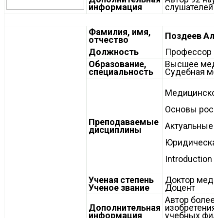
информация
слушателей М
Фамилия, имя,
Поздеев Ал
отчество
Должность
Профессор 
Образование,
Высшее мед
специальность
Судебная м
Медицинско
Основы росс
Преподаваемые
Актуальные 
дисциплины
Юридическая
Introduction 
Ученая степень
Доктор меди
Ученое звание
Доцент
Автор более 
Дополнительная
изобретения,
информация
учебных фил