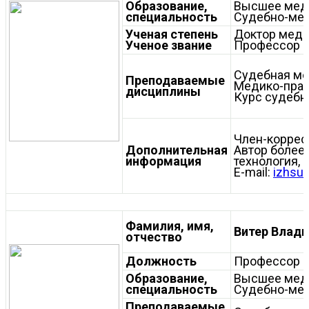
Образование,
Высшее мед
специальность
Судебно-мед
Ученая степень
Доктор меди
Ученое звание
Профессор
Судебная м
Преподаваемые
Медико-прав
дисциплины
Курс судебн
Член-коррес
Дополнительная
Автор более 
информация
технология, 
E-mail:
izhsu
Фамилия, имя,
Витер Влади
отчество
Должность
Профессор 
Образование,
Высшее мед
специальность
Судебно-мед
Преподаваемые