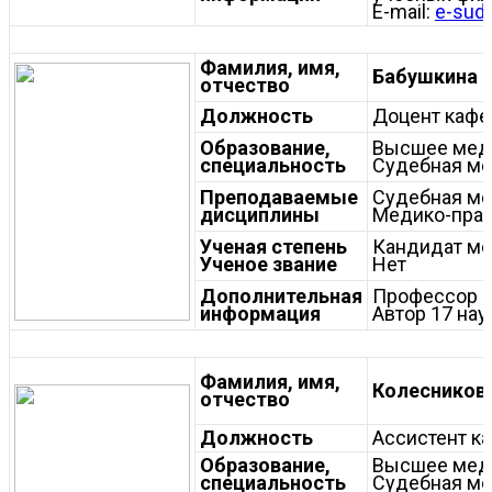
E-mail:
e-sud
Фамилия, имя,
Бабушкина 
отчество
Должность
Доцент каф
Образование,
Высшее мед
специальность
Судебная м
Преподаваемые
Судебная м
дисциплины
Медико-прав
Ученая степень
Кандидат ме
Ученое звание
Нет
Дополнительная
Профессор 
информация
Автор 17 нау
Фамилия, имя,
Колесникова
отчество
Должность
Ассистент к
Образование,
Высшее мед
специальность
Судебная м