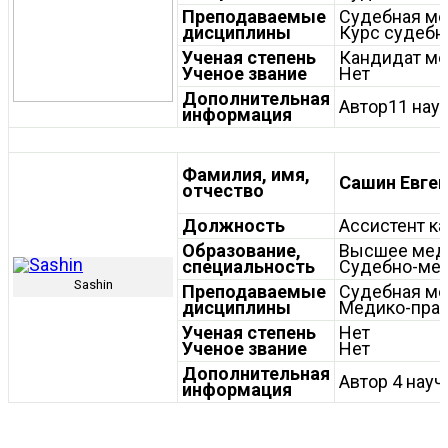
Преподаваемые
Судебная м
дисциплины
Курс судебн
Ученая степень
Кандидат ме
Ученое звание
Нет
Дополнительная
Автор11 науч
информация
Фамилия, имя,
Сашин Евге
отчество
Должность
Ассистент к
Образование,
Высшее мед
специальность
Судебно-мед
Sashin
Преподаваемые
Судебная м
дисциплины
Медико-прав
Ученая степень
Нет
Ученое звание
Нет
Дополнительная
Автор 4 науч
информация