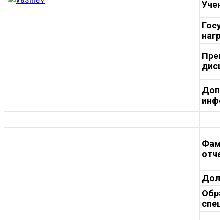
Уче
Гос
наг
Пре
дис
Доп
инф
Фам
отч
Дол
Обр
спе