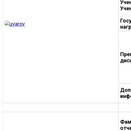
Уче
Уче
Гос
наг
Пре
дис
Доп
инф
Фам
отч