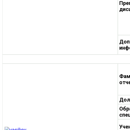
Пре
дис
Доп
инф
Фам
отч
Дол
Обр
спе
Уче