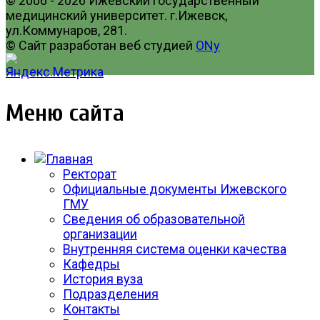
© 2006 - 2026 Ижевский государственный
медицинский университет. г.Ижевск,
ул.Коммунаров, 281.
© Сайт разработан веб студией
ONy
Меню сайта
Ректорат
Официальные документы Ижевского
ГМУ
Сведения об образовательной
организации
Внутренняя система оценки качества
Кафедры
История вуза
Подразделения
Контакты