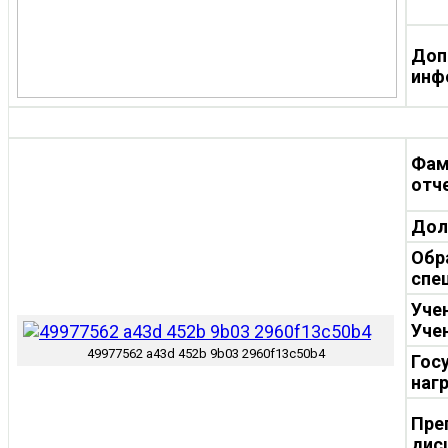
Доп
инф
Фам
отч
Дол
Обр
спе
Уче
Уче
49977562 a43d 452b 9b03 2960f13c50b4
Гос
наг
Пре
дис