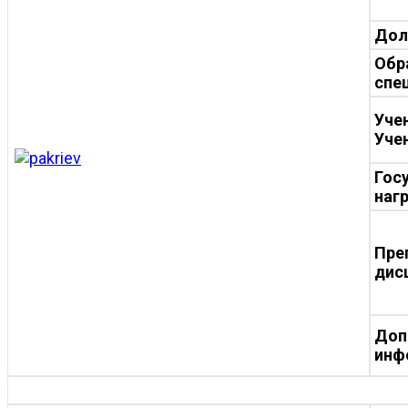
Дол
Обр
спе
Уче
Уче
Гос
наг
Пре
дис
Доп
инф