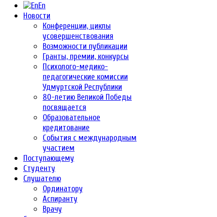
En
Новости
Конференции, циклы
усовершенствования
Возможности публикации
Гранты, премии, конкурсы
Психолого-медико-
педагогические комиссии
Удмуртской Республики
80-летию Великой Победы
посвящается
Образовательное
кредитование
События с международным
участием
Поступающему
Студенту
Слушателю
Ординатору
Аспиранту
Врачу