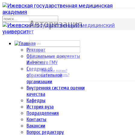
р
Авторизация
Ректорат
Официальные документы
Запомнить меня
Ижевского ГМУ
Войти
Сведения об
Забыли логин?
образовательной
Забыли пароль?
организации
Внутренняя система оценки
качества
Кафедры
История вуза
Подразделения
Контакты
Вакансии
Вопрос редактору