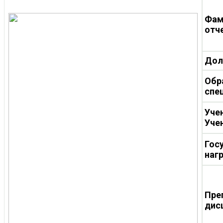
Фам
отч
Дол
Обр
спе
Уче
Уче
Гос
наг
Пре
дис