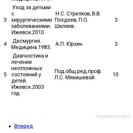
Уход за детьми
с
Н.С. Стрелков, В.В.
3
хирургическими
Поздеев, П.О.
3
заболеваниями.
Шкляев.
Ижевск.2010
Десмургия.
4
А.П. Юрхин
3
Медицина.1983.
Диагностика и
лечение
неотложных
Под.общ.ред.проф.
5
состояний у
10
Л.С. Мякишевой.
детей.
Ижевск.2003
год
Расширения для Joomla
Вперед