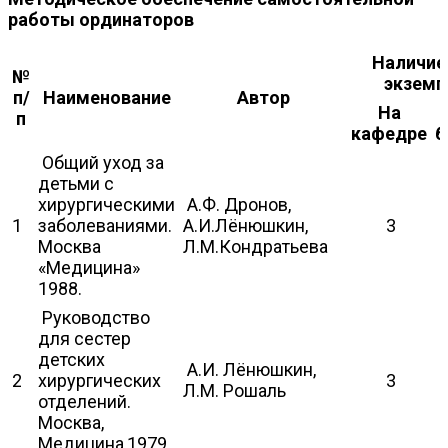
работы ординаторов
Наличие
№
экземп
п/
Наименование
Автор
На
п
кафедре
б
Общий уход за
детьми с
хирургическими
А.Ф. Дронов,
1
заболеваниями.
А.И.Лёнюшкин,
3
Москва
Л.М.Кондратьева
«Медицина»
1988.
Руководство
для сестер
детских
А.И. Лёнюшкин,
2
хирургических
3
Л.М. Рошаль
отделений.
Москва,
Медицина,1979.