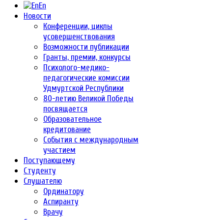
En
Новости
Конференции, циклы
усовершенствования
Возможности публикации
Гранты, премии, конкурсы
Психолого-медико-
педагогические комиссии
Удмуртской Республики
80-летию Великой Победы
посвящается
Образовательное
кредитование
События с международным
участием
Поступающему
Студенту
Слушателю
Ординатору
Аспиранту
Врачу