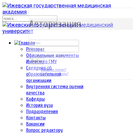
р
Авторизация
Ректорат
Официальные документы
Запомнить меня
Ижевского ГМУ
Войти
Сведения об
Забыли логин?
образовательной
Забыли пароль?
организации
Внутренняя система оценки
качества
Кафедры
История вуза
Подразделения
Контакты
Вакансии
Вопрос редактору