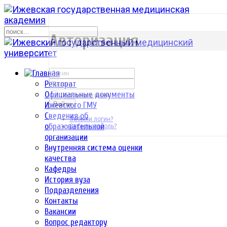
р
Авторизация
Ректорат
Официальные документы
Запомнить меня
Ижевского ГМУ
Войти
Сведения об
Забыли логин?
образовательной
Забыли пароль?
организации
Внутренняя система оценки
качества
Кафедры
История вуза
Подразделения
Контакты
Вакансии
Вопрос редактору