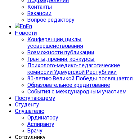
Подразделения
Контакты
Вакансии
Вопрос редактору
En
Новости
Конференции, циклы
усовершенствования
Возможности публикации
Гранты, премии, конкурсы
Психолого-медико-педагогические
комиссии Удмуртской Республики
80-летию Великой Победы посвящается
Образовательное кредитование
События с международным участием
Поступающему
Студенту
Слушателю
Ординатору
Аспиранту
Врачу
Сотруднику