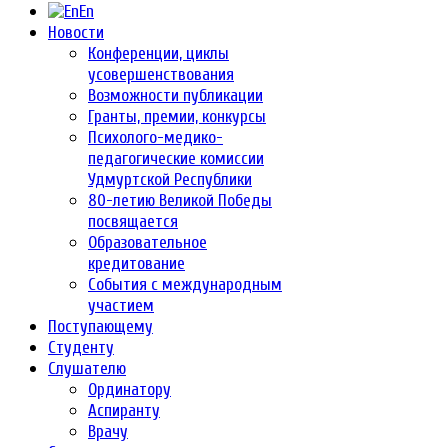
En
Новости
Конференции, циклы
усовершенствования
Возможности публикации
Гранты, премии, конкурсы
Психолого-медико-
педагогические комиссии
Удмуртской Республики
80-летию Великой Победы
посвящается
Образовательное
кредитование
События с международным
участием
Поступающему
Студенту
Слушателю
Ординатору
Аспиранту
Врачу