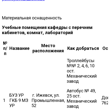
Материальная оснащенность
Учебные помещения кафедры с перечнем
кабинетов, комнат, лабораторий
№
Место
п/
Название
Как добраться
Осн
расположения
п
Троллейбусы
№№ 2, 4, 6, 10
ост.
Механический
завод
Автобус № 49,
БУЗ УР
г. Ижевск, ул.
25 ост.
Дог
1
ГКБ 9 МЗ
Промышленная,
Механический
762
УР
52
завод