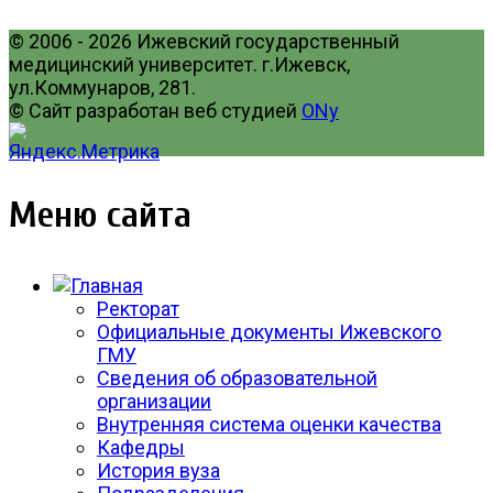
© 2006 - 2026 Ижевский государственный
медицинский университет. г.Ижевск,
ул.Коммунаров, 281.
© Сайт разработан веб студией
ONy
Меню сайта
Ректорат
Официальные документы Ижевского
ГМУ
Сведения об образовательной
организации
Внутренняя система оценки качества
Кафедры
История вуза