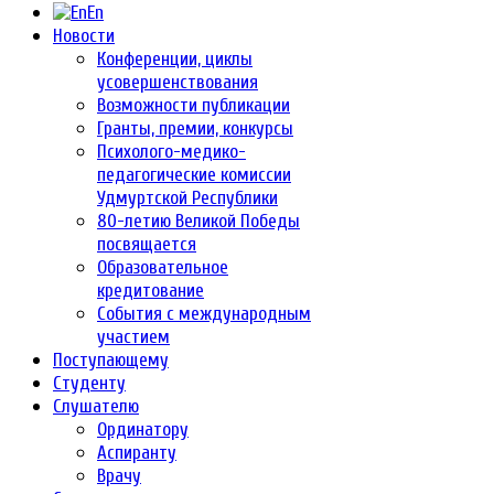
En
Новости
Конференции, циклы
усовершенствования
Возможности публикации
Гранты, премии, конкурсы
Психолого-медико-
педагогические комиссии
Удмуртской Республики
80-летию Великой Победы
посвящается
Образовательное
кредитование
События с международным
участием
Поступающему
Студенту
Слушателю
Ординатору
Аспиранту
Врачу