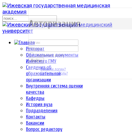
р
Авторизация
Ректорат
Официальные документы
Запомнить меня
Ижевского ГМУ
Войти
Сведения об
Забыли логин?
образовательной
Забыли пароль?
организации
Внутренняя система оценки
качества
Кафедры
История вуза
Подразделения
Контакты
Вакансии
Вопрос редактору