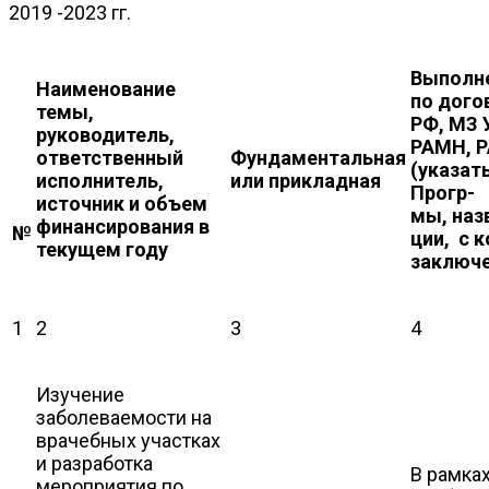
2019 -2023 гг.
Выполн
Наименование
по
дого
темы,
РФ, МЗ 
руководитель,
РАМН, Р
ответственный
Фундаментальная
(указат
исполнитель,
или прикладная
Прогр-
источник и объем
мы,
наз
финансирования в
№
ции, с 
текущем году
заключ
1
2
3
4
Изучение
заболеваемости на
врачебных участках
и разработка
В рамка
мероприятия по