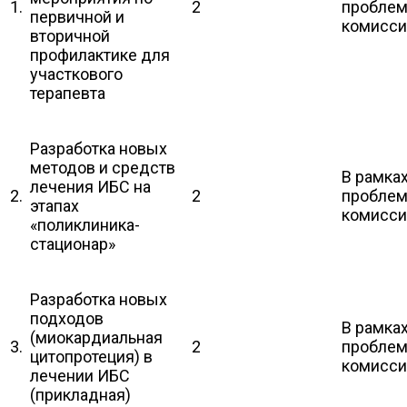
1.
2
пробле
первичной и
комисс
вторичной
профилактике для
участкового
терапевта
Разработка новых
методов и средств
В рамка
лечения ИБС на
2.
2
пробле
этапах
комисс
«поликлиника-
стационар»
Разработка новых
подходов
В рамка
(миокардиальная
3.
2
пробле
цитопротеция) в
комисс
лечении ИБС
(прикладная)