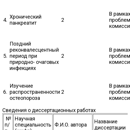
В рамка
Хронический
4.
2
пробле
панкреатит
комисс
Поздний
реконвалесцентный
В рамка
5.
период при
2
пробле
природно- очаговых
комисс
инфекциях
Изучение
В рамка
6.
распространенности
2
пробле
остеопороза
комисс
Сведения о диссертационных работах
№
Научная
Название
п/
специальность
Ф.И.О. автора
диссертации