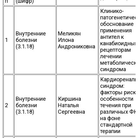
п
(шифр)
Клинико-
патогенетичес
обоснование
применения
Внутренние
Меликян
антител к
1
болезни
Илона
канабиоидны
(3.1.18)
Андрониковна
рецепторам
лечении
метаболическ
синдрома
Кардиоренал
синдром:
факторы риска
Внутренние
Киршина
особенности
2
болезни
Наталья
течения при
(3.1.18)
Сергеевна
различных ФК
на фоне
стандартной
терапии