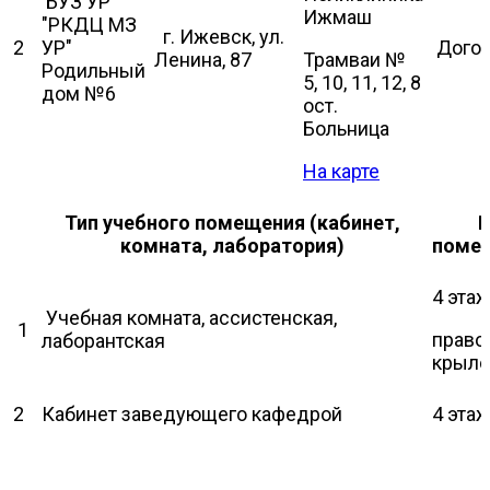
БУЗ УР
Ижмаш
"РКДЦ МЗ
г. Ижевск, ул.
2
УР"
Дого
Ленина, 87
Трамваи №
Родильный
5, 10, 11, 12, 8
дом №6
ост.
Больница
На карте
Тип учебного помещения (кабинет,
комната, лаборатория)
поме
4 этаж
Учебная комната, ассистенская,
1
право
лаборантская
крыло
2
Кабинет заведующего кафедрой
4 эта