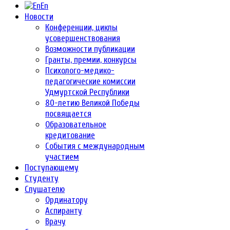
En
Новости
Конференции, циклы
усовершенствования
Возможности публикации
Гранты, премии, конкурсы
Психолого-медико-
педагогические комиссии
Удмуртской Республики
80-летию Великой Победы
посвящается
Образовательное
кредитование
События с международным
участием
Поступающему
Студенту
Слушателю
Ординатору
Аспиранту
Врачу