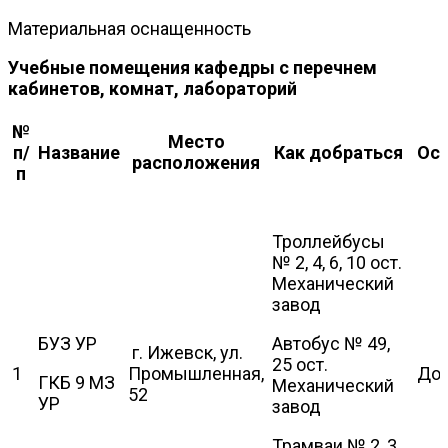
Материальная оснащенность
Учебные помещения кафедры с перечнем
кабинетов, комнат, лабораторий
№
Место
п/
Название
Как добраться
Осн
расположения
п
Троллейбусы
№ 2, 4, 6, 10 ост.
Механический
завод
БУЗ УР
Автобус № 49,
г. Ижевск, ул.
25 ост.
1
Промышленная,
Дог
ГКБ 9 МЗ
Механический
52
УР
завод
Трамваи № 2, 3,