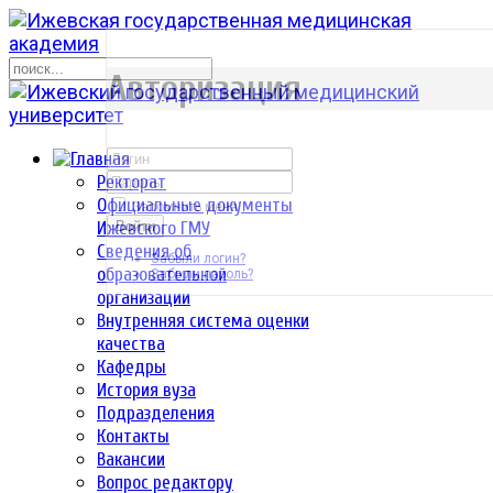
р
Авторизация
Ректорат
Официальные документы
Запомнить меня
Ижевского ГМУ
Войти
Сведения об
Забыли логин?
образовательной
Забыли пароль?
организации
Внутренняя система оценки
качества
Кафедры
История вуза
Подразделения
Контакты
Вакансии
Вопрос редактору