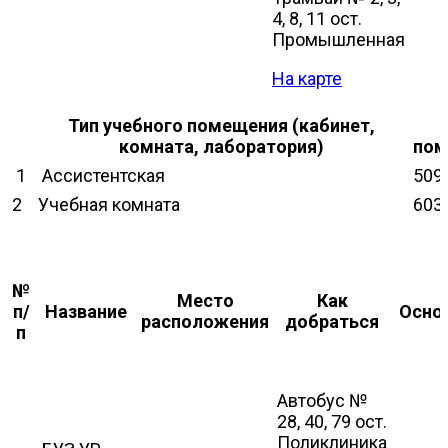
4, 8, 11 ост.
Промышленная
На карте
Тип учебного помещения (кабинет,
комната, лаборатория)
пом
1
Ассистентская
509
2
Учебная комната
603
№
Место
Как
п/
Название
Осно
расположения
добраться
п
Автобус №
28, 40, 79 ост.
Поликлиника