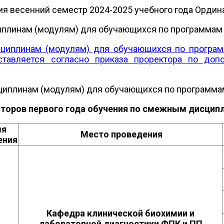
ия весенний семестр 2024-2025 учебного года Ордина
линам (модулям) для обучающихся по программам орд
циплинам (модулям) для обучающихся по программ
ставляется согласно приказа проректора по до
плинам (модулям) для обучающихся по программам о
аторов первого года обучения по смежным дисципл
мя
Место проведения
ения
Кафедра клинической биохимии и
лабораторной диагностики ФПК и ПП