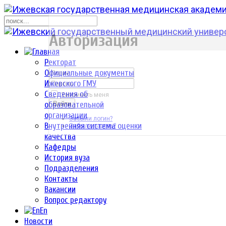
р
Авторизация
Ректорат
Официальные документы
Ижевского ГМУ
Сведения об
Запомнить меня
образовательной
Войти
организации
Забыли логин?
Внутренняя система оценки
Забыли пароль?
качества
Кафедры
История вуза
Подразделения
Контакты
Вакансии
Вопрос редактору
En
Новости