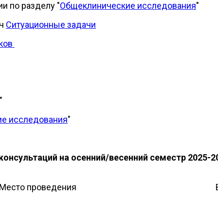
и по разделу "
Общеклинические исследования
"
ач
Ситуационные задачи
ыков
"
ие исследования
"
консультаций на осенний/весенний семестр 2025-202
Место проведения