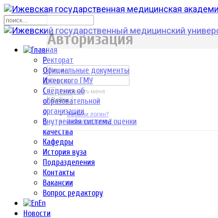
р
Авторизация
Ректорат
Официальные документы
Ижевского ГМУ
Сведения об
Запомнить меня
образовательной
Войти
организации
Забыли логин?
Внутренняя система оценки
Забыли пароль?
качества
Кафедры
История вуза
Подразделения
Контакты
Вакансии
Вопрос редактору
En
Новости