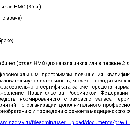
икле НМО (36 ч.)
го врача)
браке)
инет (отдел НМО) до начала цикла или в первые 2 д
фессиональным программам повышения квалифик
азовательную деятельность, может проводиться ка
разовательного сертификата за счет средств норма
тановление Правительства Российской Федерац
едств нормированного страхового запаса терри
риятий по организации дополнительного профессио
приобретению и проведению ремонта медицинского о
rosminzdrav.ru/fileadmin/user_upload/documents/pravi