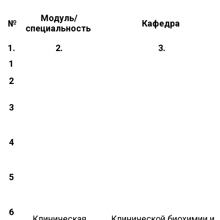
Модуль/
№
Кафедра
специальность
1.
2.
3.
1
2
3
4
5
6
Клиническая
Клинической биохимии и