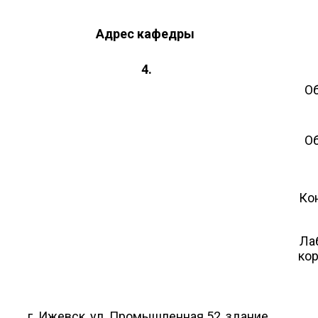
Адрес кафедры
4.
О
О
Ко
Ла
кор
г. Ижевск, ул. Промышленная 52, здание