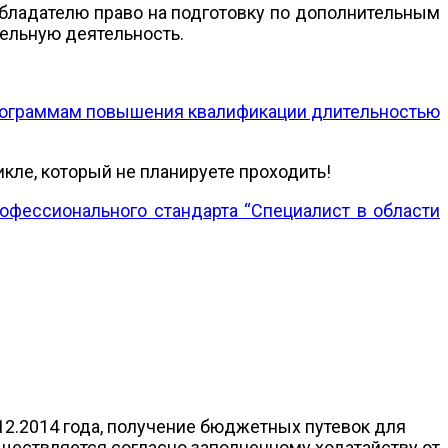
бладателю право на подготовку по дополнительным
ельную деятельность.
рограммам повышения квалификации длительностью
икле, который не планируете проходить!
офессионального стандарта “Специалист в области
.12.2014 года, получение бюджетных путевок для
ществляется согласно заполненному ходатайству от