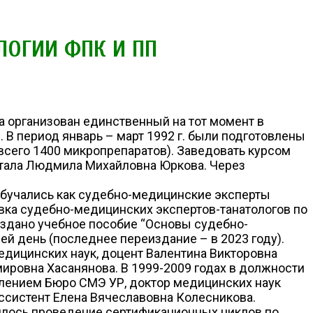
ЛОГИИ ФПК И ПП
 организован единственный на тот момент в
В период январь – март 1992 г. были подготовлены
всего 1400 микропрепаратов). Заведовать курсом
отала Людмила Михайловна Юркова. Через
Обучались как судебно-медицинские эксперты
овка судебно-медицинских экспертов-танатологов по
издано учебное пособие “Основы судебно-
сей день (последнее переиздание – в 2023 году).
едицинских наук, доцент Валентина Викторовна
мировна Хасанянова. В 1999-2009 годах в должности
лением Бюро СМЭ УР, доктор медицинских наук
ссистент Елена Вячеславовна Колесникова.
лялось проведение сертификационных циклов по