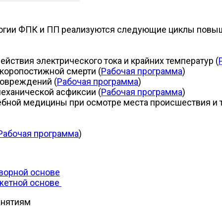
логии ФПК и ПП реализуются следующие циклы повы
йствия электрического тока и крайних температур (
коропостижной смерти (
Рабочая программа
)
повреждений (
Рабочая программа
)
еханической асфиксии (
Рабочая программа
)
ебной медицины при осмотре места происшествия и т
Рабочая программа
)
оворной основе
джетной основе
анятиям