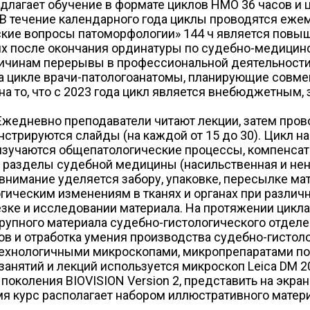
едлагает обучение в формате циклов НМО 36 часов и
В течение календарного года циклы проводятся ежемес
кие вопросы патоморфологии» 144 ч является повы
их после окончания ординатуры по судебно-медицинс
причинам перерывы в профессиональной деятельност
а цикле врачи-патологоанатомы, планирующие совмещ
 то, что с 2023 года цикл является внебюджетным, з
Ежедневно преподаватели читают лекции, затем пров
нстрируются слайды (на каждой от 15 до 30). Цикл н
ем изучаются общепатологические процессы, компенс
е разделы судебной медицины (насильственная и не
нимание уделяется забору, упаковке, пересылке мат
гическим изменениям в тканях и органах при различ
езке и исследовании материала. На протяжении цикл
трупного материала судебно-гистологического отдел
в и отработка умения производства судебно-гистол
хнологичными микроскопами, микропрепаратами по 
нятий и лекций используется микроскоп Leica DM 2
околения BIOVISION Version 2, представить на экра
мя курс располагает набором иллюстративного матер