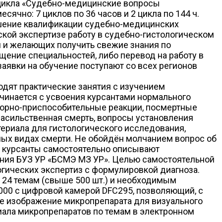
 цикла «Судебно-медицинские вопросы
ячно: 7 циклов по 36 часов и 2 цикла по 144 ч.
шение квалификации судебно-медицинских
кой экспертизе работу в судебно-гистологическом
и и желающих получить свежие знания по
ение специальностей, либо перевод на работу в
аявки на обучение поступают со всех регионов
одят практические занятия с изучением
ачинается с усвоения курсантами нормального
аторно-приспособительные реакции, посмертные
насильственная смерть, вопросы установления
ериала для гистологического исследования,
ных видах смерти. Не обойдён молчанием вопрос об
а курсанты самостоятельно описывают
ения БУЗ УР «БСМЭ МЗ УР». Целью самостоятельной
огических экспертиз с формулировкой диагноза.
24 темам (свыше 500 шт.) и необходимым
000 с цифровой камерой DFC295, позволяющий, с
не изображение микропрепарата для визуального
иала микропрепаратов по темам в электронном