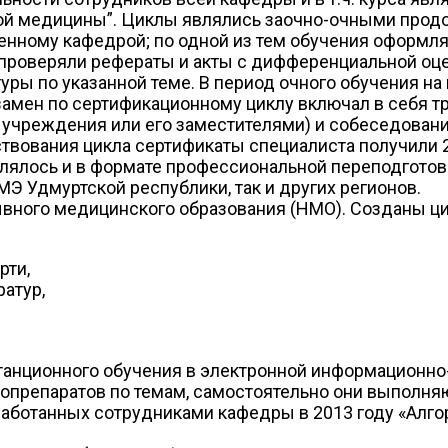
ой медицины”. Циклы являлись заочно-очными продо
нному кафедрой; по одной из тем обучения оформля
проверяли рефераты и акты с дифференциальной оц
ры по указанной теме. В период очного обучения на 
амен по сертификационному циклу включал в себя тр
 учреждения или его заместителями) и собеседова
твования цикла сертификаты специалиста получили 
лялось и в формате профессиональной переподготовк
МЭ Удмуртской республики, так и других регионов.
ывного медицинского образования (НМО). Созданы ц
рти,
ратур,
анционного обучения в электронной информационно-
препаратов по темам, самостоятельно они выполняют
аботанных сотрудниками кафедры в 2013 году «Алго