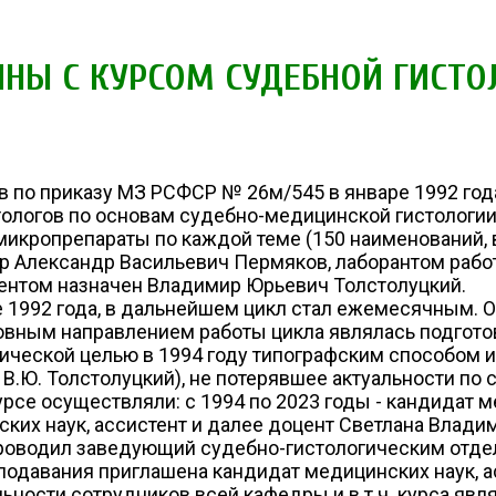
НЫ С КУРСОМ СУДЕБНОЙ ГИСТО
по приказу МЗ РСФСР № 26м/545 в январе 1992 года
логов по основам судебно-медицинской гистологии. 
микропрепараты по каждой теме (150 наименований, 
ор Александр Васильевич Пермяков, лаборантом раб
тентом назначен Владимир Юрьевич Толстолуцкий.
е 1992 года, в дальнейшем цикл стал ежемесячным. 
новным направлением работы цикла являлась подгот
ической целью в 1994 году типографским способом 
, В.Ю. Толстолуцкий), не потерявшее актуальности по 
рсе осуществляли: с 1994 по 2023 годы - кандидат м
ских наук, ассистент и далее доцент Светлана Влади
проводил заведующий судебно-гистологическим отде
подавания приглашена кандидат медицинских наук, а
ьности сотрудников всей кафедры и в т.ч. курса яв