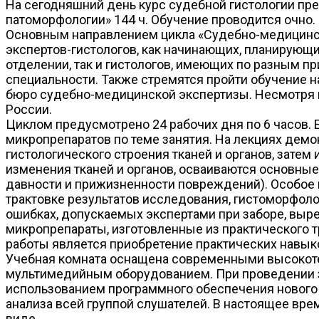
На сегодняшний день курс судебной гистологии пр
патоморфологии» 144 ч. Обучение проводится очно. 
Основным направлением цикла «Судебно-медицинс
экспертов-гистологов, как начинающих, планирующ
отделении, так и гистологов, имеющих по разным 
специальности. Также стремятся пройти обучение н
бюро судебно-медицинской экспертизы. Несмотря на
России.
Циклом предусмотрено 24 рабочих дня по 6 часов. 
микропрепаратов по теме занятия. На лекциях демо
гистологического строения тканей и органов, зат
изменения тканей и органов, осваиваются основны
давности и прижизненности повреждений). Особое в
трактовке результатов исследования, гистоморфоло
ошибках, допускаемых экспертами при заборе, выр
микропрепараты, изготовленные из практического 
работы является приобретение практических навыко
Учебная комната оснащена современными высокоте
мультимедийным оборудованием. При проведении за
использованием программного обеспечения нового п
анализа всей группой слушателей. В настоящее вре
виде.