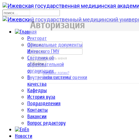
р
Авторизация
Ректорат
Официальные документы
Ижевского ГМУ
Сведения об
Запомнить меня
образовательной
Войти
организации
Забыли логин?
Внутренняя система оценки
Забыли пароль?
качества
Кафедры
История вуза
Подразделения
Контакты
Вакансии
Вопрос редактору
En
Новости