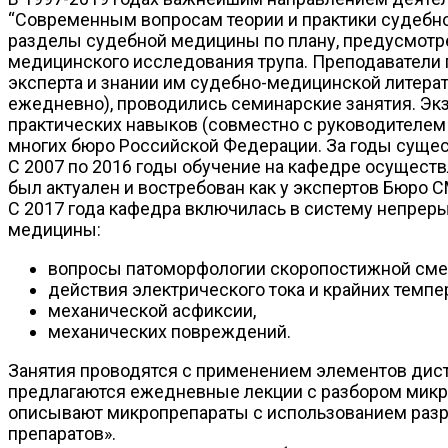
“Современным вопросам теории и практики судебн
разделы судебной медицины по плану, предусмотре
медицинского исследования трупа. Преподаватели 
эксперта и знании им судебно-медицинской литерату
ежедневно), проводились семинарские занятия. Экз
практических навыков (совместно с руководителем
многих бюро Российской Федерации. За годы сущес
С 2007 по 2016 годы обучение на кафедре осуществ
был актуален и востребован как у экспертов Бюро С
С 2017 года кафедра включилась в систему непрер
медицины:
вопросы патоморфологии скоропостижной сме
действия электрического тока и крайних темпе
механической асфиксии,
механических повреждений.
Занятия проводятся с применением элементов дист
предлагаются ежедневные лекции с разбором микро
описывают микропрепараты с использованием разр
препаратов».