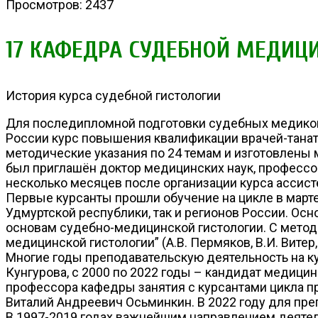
Просмотров: 2437
17 КАФЕДРА СУДЕБНОЙ МЕДИЦИ
История курса судебной гистологии
Для последипломной подготовки судебных медиков 
России курс повышения квалификации врачей-танато
методические указания по 24 темам и изготовлены 
был приглашён доктор медицинских наук, професс
несколько месяцев после организации курса ассис
Первые курсанты прошли обучение на цикле в март
Удмуртской республики, так и регионов России. Ос
основам судебно-медицинской гистологии. С метод
медицинской гистологии” (А.В. Пермяков, В.И. Витер
Многие годы преподавательскую деятельность на ку
Кунгурова, с 2000 по 2022 годы – кандидат медицин
профессора кафедры занятия с курсантами цикла 
Виталий Андреевич Осьминкин. В 2022 году для пре
В 1997-2019 годах важнейшим направлением деятел