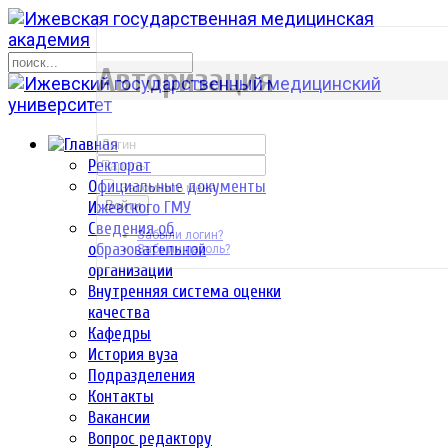
р
Авторизация
Ректорат
Официальные документы
Запомнить меня
Ижевского ГМУ
Войти
Сведения об
Забыли логин?
образовательной
Забыли пароль?
организации
Внутренняя система оценки
качества
Кафедры
История вуза
Подразделения
Контакты
Вакансии
Вопрос редактору