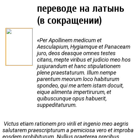
переводе на латынь
(в сокращении)
«Per Apollinem medicum et
Aesculapium, Hygiamque et Panaceam
juro, deos deasque omnes testes
citans, mepte viribus et judicio meo hos
jusjurandum et hanc stipulationem
plene praestaturum.
Illum nempe
parentum meorum loco habiturum
spondeo, qui me artem istam docuit,
eique alimenta impertirurum, et
quibuscunque opus habuerit,
suppeditaturum.
Victus etiam rationem pro virili et ingenio meo aegris
salutarem praescripturum a pemiciosa vero et improba
eosdem prohibiturum. Nullius praeterea precibus