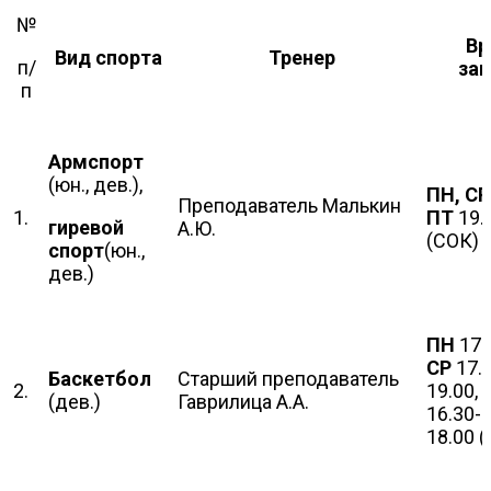
№
Вр
Вид спорта
Тренер
п/
зан
п
Армспорт
(юн., дев.),
ПН, СР
Преподаватель Малькин
1.
ПТ
19.
гиревой
А.Ю.
(СОК)
спорт
(юн.,
дев.)
ПН
17.
СР
17.0
Баскетбол
Старший преподаватель
2.
19.00,
(дев.)
Гаврилица А.А.
16.30-
18.00 