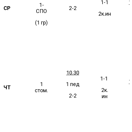
1-1
1
1-
СР
2-2
СПО
2к.ин
(1 гр)
10.30
1-1
1
1
1 пед
ЧТ
2к.
стом.
2-2
ин