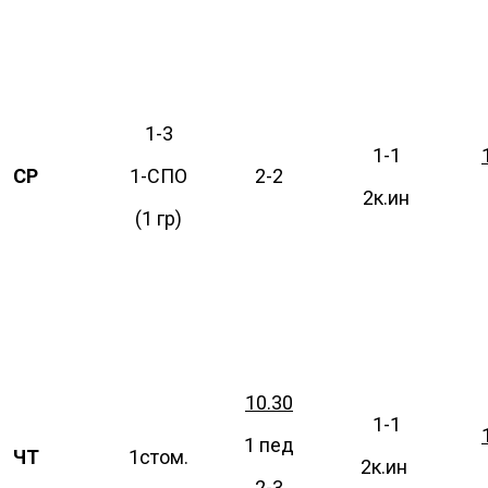
1-3
1-1
СР
1-СПО
2-2
2к.ин
(1 гр)
10.30
1-1
1 пед
ЧТ
1стом.
2к.ин
2-3