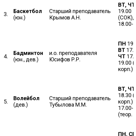
ВТ, ЧТ
Баскетбол
Старший преподаватель
19.00
3.
(юн.)
Крымов А.Н.
(СОК),
18.00-
ПН
19.
ВТ
17.0
Бадминтон
и.о. преподавателя
4.
ЧТ
17.
(юн., дев.)
Юсифов Р.Р.
19.00 (
корп.)
ВТ, Ч
18.30 (
Волейбол
Старший преподаватель
5.
корп.)
(дев.)
Тубылова М.М.
17.00-
(теор. 
ПН, СР