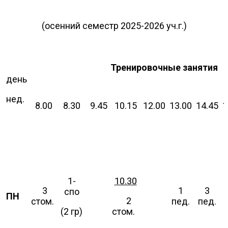
(осенний семестр 2025-2026 уч.г.)
Тренировочные занятия
день
нед.
8.00
8.30
9.45
10.15
12.00
13.00
14.45
1
1-
10.30
3
1
3
спо
ПН
2
стом.
пед.
пед.
(2 гр)
стом.