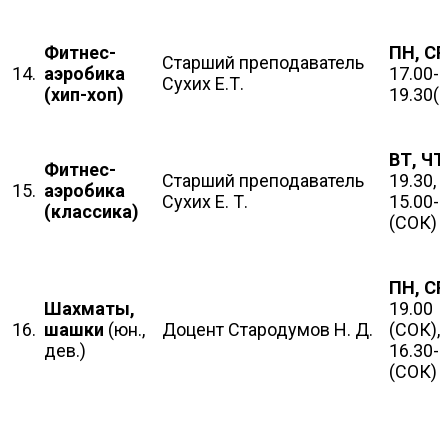
Фитнес-
ПН, СР
Старший преподаватель
14.
аэробика
17.00-
Сухих Е.Т.
(хип-хоп)
19.30(
ВТ, ЧТ
Фитнес-
Старший преподаватель
19.30,
15.
аэробика
Сухих Е. Т.
15.00-
(классика)
(СОК)
ПН, СР
Шахматы,
19.00
16.
шашки
(юн.,
Доцент Стародумов Н. Д.
(СОК),
дев.)
16.30-
(СОК)