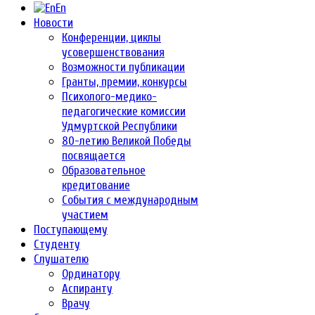
En
Новости
Конференции, циклы
усовершенствования
Возможности публикации
Гранты, премии, конкурсы
Психолого-медико-
педагогические комиссии
Удмуртской Республики
80-летию Великой Победы
посвящается
Образовательное
кредитование
События с международным
участием
Поступающему
Студенту
Слушателю
Ординатору
Аспиранту
Врачу