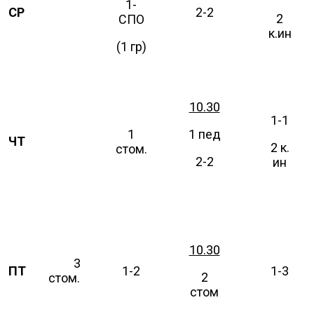
1-
СР
2-2
2
СПО
к.ин
(1 гр)
10.30
1-1
1
1 пед
ЧТ
3
2 к.
стом.
2-2
ин
10.30
3
ПТ
1-2
1-3
2
стом.
стом