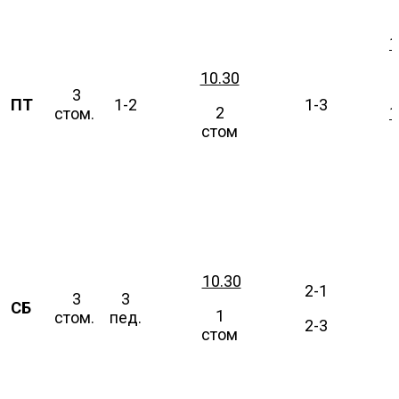
1
10.30
3
ПТ
1-2
1-3
2
1
стом.
стом
10.30
2-1
3
3
СБ
1
стом.
пед.
2-3
стом