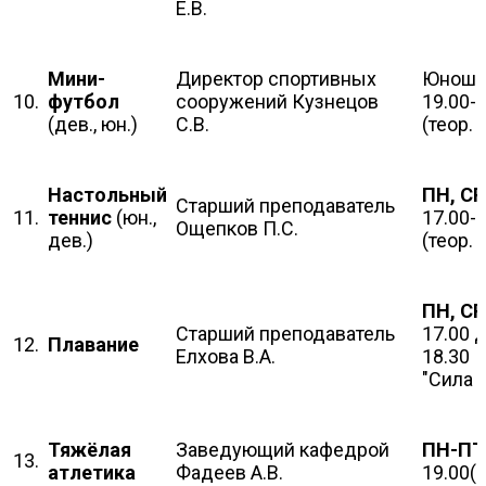
Е.В.
Мини-
Директор спортивных
Юноши
10.
футбол
сооружений Кузнецов
19.00-
(дев., юн.)
С.В.
(теор. 
Настольный
ПН, СР
Старший преподаватель
11.
теннис
(юн.,
17.00-
Ощепков П.С.
дев.)
(теор. 
ПН, СР
Старший преподаватель
17.00 
12.
Плавание
Елхова В.А.
18.30 
"Сила 
Тяжёлая
Заведующий кафедрой
ПН-ПТ
13.
атлетика
Фадеев А.В.
19.00(