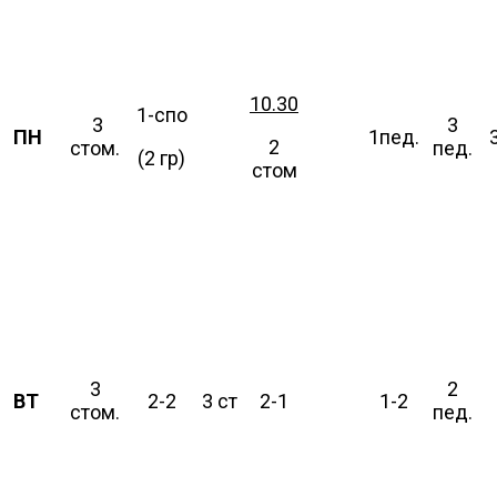
10.30
1-спо
3
3
ПН
1пед.
2
стом.
пед.
(2 гр)
стом
3
2
ВТ
2-2
3 ст
2-1
1-2
стом.
пед.