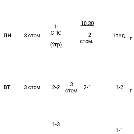
10.30
1-
СПО
2
ПН
3 стом.
1пед.
п
стом.
(2гр)
3
ВТ
3 стом.
2-2
2-1
1-2
стом
п
1-3
1-1