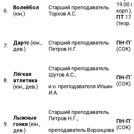
19.00 (
Волейбол
Старший преподаватель
6.
корп.),
(юн.)
Торхов А.С.
ПТ
17.
(теор. 
Дартс
(юн.,
Старший преподаватель
ПН-ПТ
7.
дев.)
Петров Н.Г.
(СОК)
Старший преподаватель
Лёгкая
Шутов А.С.,
ПН-ПТ
8.
атлетика
(СОК)
и.о. преподавателя Ильин
(юн., дев.)
И.А.
Старший преподаватель
Лыжные
Петров Н.Г.,
ПН-П
9.
гонки
(юн.,
(СОК)
преподаватель Воронцова
дев.)