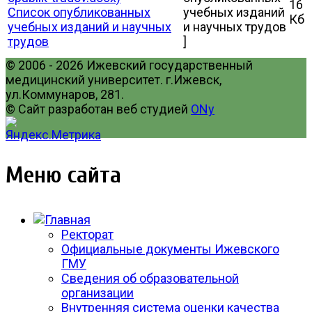
16
Список опубликованных
учебных изданий
Кб
учебных изданий и научных
и научных трудов
трудов
]
© 2006 - 2026 Ижевский государственный
медицинский университет. г.Ижевск,
ул.Коммунаров, 281.
© Сайт разработан веб студией
ONy
Меню сайта
Ректорат
Официальные документы Ижевского
ГМУ
Сведения об образовательной
организации
Внутренняя система оценки качества