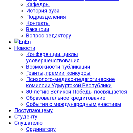
Кафедры
История вуза
Подразделения
Контакты
Вакансии
Вопрос редактору
En
Новости
Конференции, циклы
усовершенствования
Возможности публикации
Гранты, премии, конкурсы
Психолого-медико-педагогические
комиссии Удмуртской Республики
80-летию Великой Победы посвящается
Образовательное кредитование
События с международным участием
Поступающему
Студенту
Слушателю
Ординатору