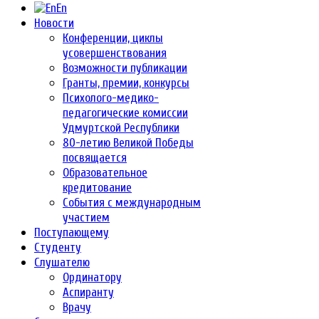
En
Новости
Конференции, циклы
усовершенствования
Возможности публикации
Гранты, премии, конкурсы
Психолого-медико-
педагогические комиссии
Удмуртской Республики
80-летию Великой Победы
посвящается
Образовательное
кредитование
События с международным
участием
Поступающему
Студенту
Слушателю
Ординатору
Аспиранту
Врачу