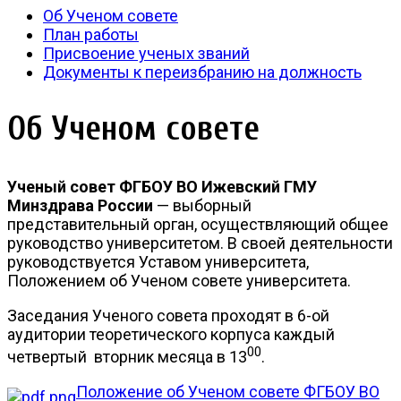
Об Ученом cовете
План работы
Присвоение ученых званий
Документы к переизбранию на должность
Об Ученом cовете
Ученый cовет ФГБОУ ВО Ижевский ГМУ
Минздрава России
— выборный
представительный орган, осуществляющий общее
руководство университетом. В своей деятельности
руководствуется Уставом университета,
Положением об Ученом cовете университета.
Заседания Ученого cовета проходят в 6-ой
аудитории теоретического корпуса каждый
00
четвертый вторник месяца в 13
.
Положение об Ученом совете ФГБОУ ВО