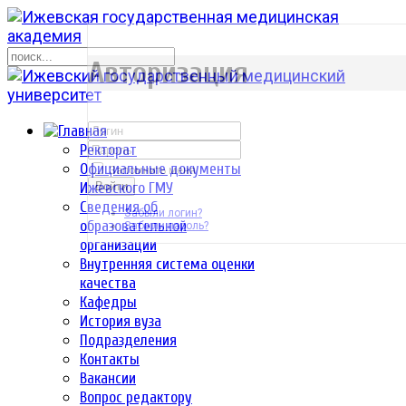
р
Авторизация
Ректорат
Официальные документы
Запомнить меня
Ижевского ГМУ
Войти
Сведения об
Забыли логин?
образовательной
Забыли пароль?
организации
Внутренняя система оценки
качества
Кафедры
История вуза
Подразделения
Контакты
Вакансии
Вопрос редактору