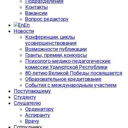
Подразделения
Контакты
Вакансии
Вопрос редактору
En
Новости
Конференции, циклы
усовершенствования
Возможности публикации
Гранты, премии, конкурсы
Психолого-медико-педагогические
комиссии Удмуртской Республики
80-летию Великой Победы посвящается
Образовательное кредитование
События с международным участием
Поступающему
Студенту
Слушателю
Ординатору
Аспиранту
Врачу
Сотруднику