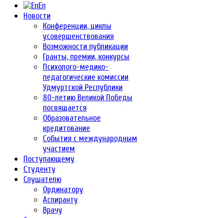
En
Новости
Конференции, циклы
усовершенствования
Возможности публикации
Гранты, премии, конкурсы
Психолого-медико-
педагогические комиссии
Удмуртской Республики
80-летию Великой Победы
посвящается
Образовательное
кредитование
События с международным
участием
Поступающему
Студенту
Слушателю
Ординатору
Аспиранту
Врачу