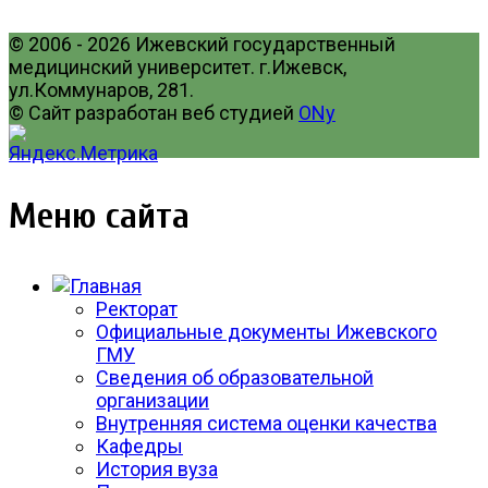
© 2006 - 2026 Ижевский государственный
медицинский университет. г.Ижевск,
ул.Коммунаров, 281.
© Сайт разработан веб студией
ONy
Меню сайта
Ректорат
Официальные документы Ижевского
ГМУ
Сведения об образовательной
организации
Внутренняя система оценки качества
Кафедры
История вуза