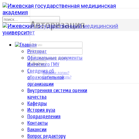
р
Авторизация
Ректорат
Официальные документы
Запомнить меня
Ижевского ГМУ
Войти
Сведения об
Забыли логин?
образовательной
Забыли пароль?
организации
Внутренняя система оценки
качества
Кафедры
История вуза
Подразделения
Контакты
Вакансии
Вопрос редактору