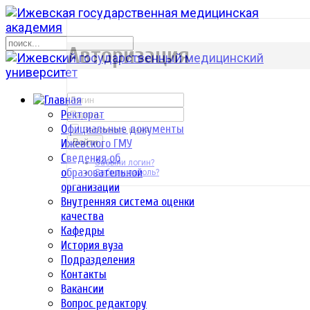
р
Авторизация
Ректорат
Официальные документы
Запомнить меня
Ижевского ГМУ
Войти
Сведения об
Забыли логин?
образовательной
Забыли пароль?
организации
Внутренняя система оценки
качества
Кафедры
История вуза
Подразделения
Контакты
Вакансии
Вопрос редактору