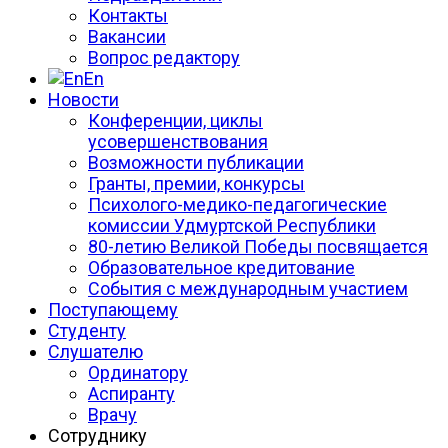
Контакты
Вакансии
Вопрос редактору
En
Новости
Конференции, циклы
усовершенствования
Возможности публикации
Гранты, премии, конкурсы
Психолого-медико-педагогические
комиссии Удмуртской Республики
80-летию Великой Победы посвящается
Образовательное кредитование
События с международным участием
Поступающему
Студенту
Слушателю
Ординатору
Аспиранту
Врачу
Сотруднику