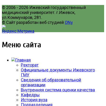
© 2006 - 2026 Ижевский государственный
медицинский университет. г.Ижевск,
ул.Коммунаров, 281.
© Сайт разработан веб студией
ONy
Меню сайта
Ректорат
Официальные документы Ижевского
ГМУ
Сведения об образовательной
организации
Внутренняя система оценки качества
Кафедры
История вуза
Подразделения