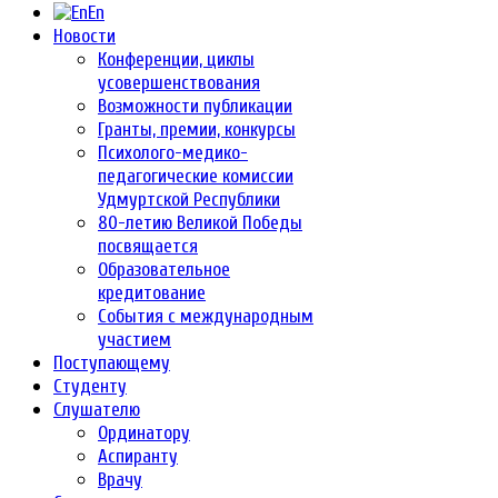
En
Новости
Конференции, циклы
усовершенствования
Возможности публикации
Гранты, премии, конкурсы
Психолого-медико-
педагогические комиссии
Удмуртской Республики
80-летию Великой Победы
посвящается
Образовательное
кредитование
События с международным
участием
Поступающему
Студенту
Слушателю
Ординатору
Аспиранту
Врачу