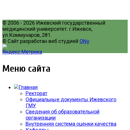
© 2006 - 2026 Ижевский государственный
медицинский университет. г.Ижевск,
ул.Коммунаров, 281.
© Сайт разработан веб студией
ONy
Меню сайта
Ректорат
Официальные документы Ижевского
ГМУ
Сведения об образовательной
организации
Внутренняя система оценки качества
Кафедры