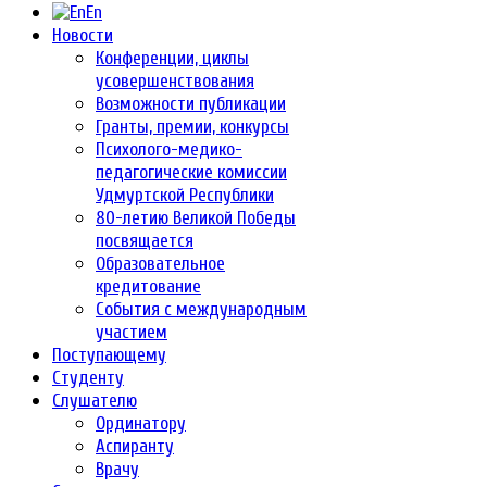
En
Новости
Конференции, циклы
усовершенствования
Возможности публикации
Гранты, премии, конкурсы
Психолого-медико-
педагогические комиссии
Удмуртской Республики
80-летию Великой Победы
посвящается
Образовательное
кредитование
События с международным
участием
Поступающему
Студенту
Слушателю
Ординатору
Аспиранту
Врачу