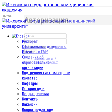
р
Авторизация
Ректорат
Официальные документы
Запомнить меня
Ижевского ГМУ
Войти
Сведения об
Забыли логин?
образовательной
Забыли пароль?
организации
Внутренняя система оценки
качества
Кафедры
История вуза
Подразделения
Контакты
Вакансии
Вопрос редактору