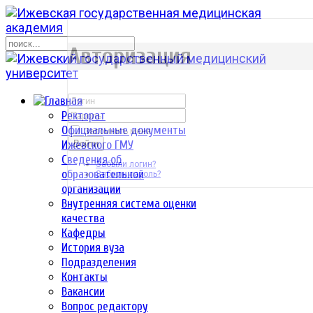
р
Авторизация
Ректорат
Официальные документы
Запомнить меня
Ижевского ГМУ
Войти
Сведения об
Забыли логин?
образовательной
Забыли пароль?
организации
Внутренняя система оценки
качества
Кафедры
История вуза
Подразделения
Контакты
Вакансии
Вопрос редактору