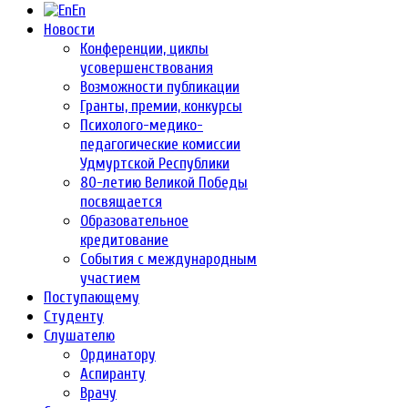
En
Новости
Конференции, циклы
усовершенствования
Возможности публикации
Гранты, премии, конкурсы
Психолого-медико-
педагогические комиссии
Удмуртской Республики
80-летию Великой Победы
посвящается
Образовательное
кредитование
События с международным
участием
Поступающему
Студенту
Слушателю
Ординатору
Аспиранту
Врачу