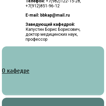
Телефон:
+7(982)122-15-28,
+7(912)851-96-12
E-mail: bbkap@mail.ru
Заведующий кафедрой:
Капустин Борис Борисович,
доктор медицинских наук,
профессор
О кафедре