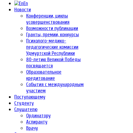
En
Новости
Конференции, циклы
усовершенствования
Возможности публикации
Гранты, премии, конкурсы
Психолого-медико-
педагогические комиссии
Удмуртской Республики
80-летию Великой Победы
посвящается
Образовательное
кредитование
События с международным
участием
Поступающему
Студенту
Слушателю
Ординатору
Аспиранту
Врачу