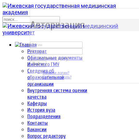
р
Авторизация
Ректорат
Официальные документы
Запомнить меня
Ижевского ГМУ
Войти
Сведения об
Забыли логин?
образовательной
Забыли пароль?
организации
Внутренняя система оценки
качества
Кафедры
История вуза
Подразделения
Контакты
Вакансии
Вопрос редактору