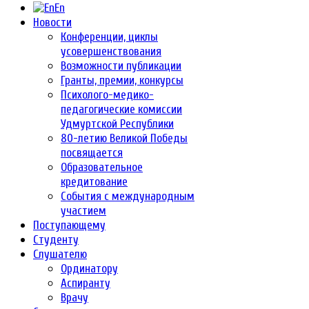
En
Новости
Конференции, циклы
усовершенствования
Возможности публикации
Гранты, премии, конкурсы
Психолого-медико-
педагогические комиссии
Удмуртской Республики
80-летию Великой Победы
посвящается
Образовательное
кредитование
События с международным
участием
Поступающему
Студенту
Слушателю
Ординатору
Аспиранту
Врачу