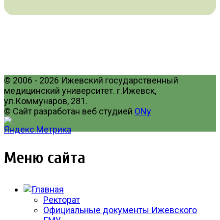
© 2006 - 2026 Ижевский государственный
медицинский университет. г.Ижевск,
ул.Коммунаров, 281.
© Сайт разработан веб студией
ONy
Меню сайта
Ректорат
Официальные документы Ижевского