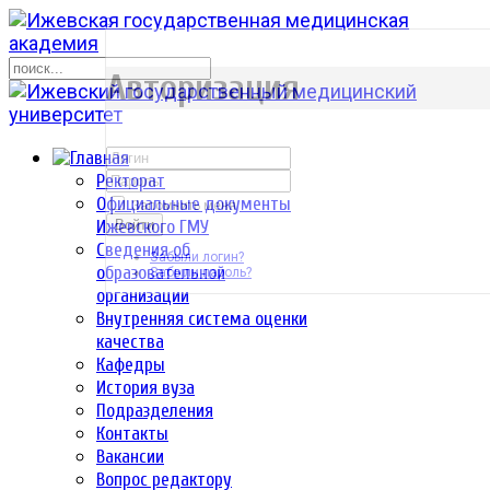
р
Авторизация
Ректорат
Официальные документы
Запомнить меня
Ижевского ГМУ
Войти
Сведения об
Забыли логин?
образовательной
Забыли пароль?
организации
Внутренняя система оценки
качества
Кафедры
История вуза
Подразделения
Контакты
Вакансии
Вопрос редактору