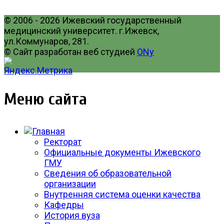
© 2006 - 2026 Ижевский государственный
медицинский университет. г.Ижевск,
ул.Коммунаров, 281.
© Сайт разработан веб студией
ONy
Меню сайта
Ректорат
Официальные документы Ижевского
ГМУ
Сведения об образовательной
организации
Внутренняя система оценки качества
Кафедры
История вуза