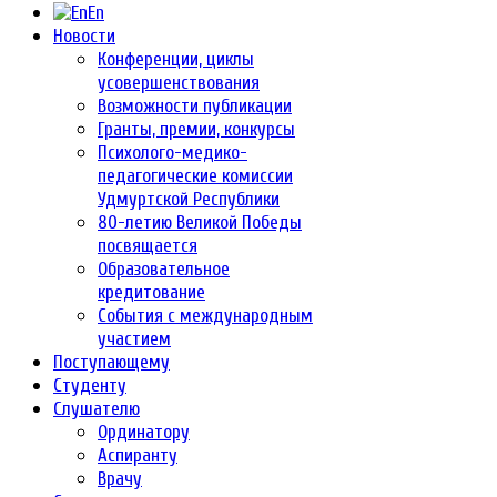
En
Новости
Конференции, циклы
усовершенствования
Возможности публикации
Гранты, премии, конкурсы
Психолого-медико-
педагогические комиссии
Удмуртской Республики
80-летию Великой Победы
посвящается
Образовательное
кредитование
События с международным
участием
Поступающему
Студенту
Слушателю
Ординатору
Аспиранту
Врачу