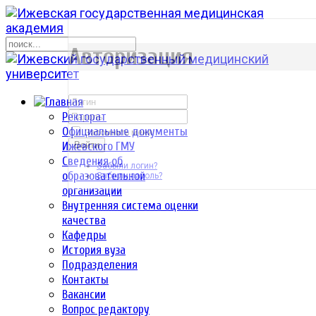
р
Авторизация
Ректорат
Официальные документы
Запомнить меня
Ижевского ГМУ
Войти
Сведения об
Забыли логин?
образовательной
Забыли пароль?
организации
Внутренняя система оценки
качества
Кафедры
История вуза
Подразделения
Контакты
Вакансии
Вопрос редактору