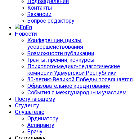
Подразделения
Контакты
Вакансии
Вопрос редактору
En
Новости
Конференции, циклы
усовершенствования
Возможности публикации
Гранты, премии, конкурсы
Психолого-медико-педагогические
комиссии Удмуртской Республики
80-летию Великой Победы посвящается
Образовательное кредитование
События с международным участием
Поступающему
Студенту
Слушателю
Ординатору
Аспиранту
Врачу
Сотруднику