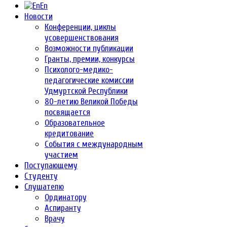
En
Новости
Конференции, циклы
усовершенствования
Возможности публикации
Гранты, премии, конкурсы
Психолого-медико-
педагогические комиссии
Удмуртской Республики
80-летию Великой Победы
посвящается
Образовательное
кредитование
События с международным
участием
Поступающему
Студенту
Слушателю
Ординатору
Аспиранту
Врачу