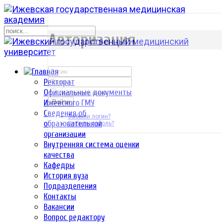
р
Авторизация
Ректорат
Официальные документы
Запомнить меня
Ижевского ГМУ
Войти
Сведения об
Забыли логин?
образовательной
Забыли пароль?
организации
Внутренняя система оценки
качества
Кафедры
История вуза
Подразделения
Контакты
Вакансии
Вопрос редактору