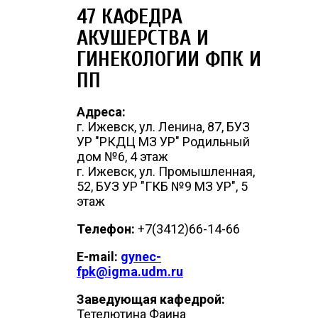
47 КАФЕДРА
АКУШЕРСТВА И
ГИНЕКОЛОГИИ ФПК И
ПП
Адреса:
г. Ижевск, ул. Ленина, 87, БУЗ
УР "РКДЦ МЗ УР" Родильный
дом №6, 4 этаж
г. Ижевск, ул. Промышленная,
52, БУЗ УР "ГКБ №9 МЗ УР", 5
этаж
Телефон:
+7(3412)66-14-66
E-mail:
gynec-
fpk@igma.udm.ru
Заведующая кафедрой:
Тетелютина Фаина