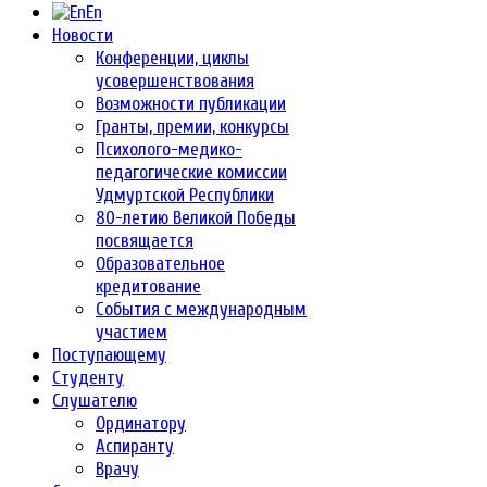
En
Новости
Конференции, циклы
усовершенствования
Возможности публикации
Гранты, премии, конкурсы
Психолого-медико-
педагогические комиссии
Удмуртской Республики
80-летию Великой Победы
посвящается
Образовательное
кредитование
События с международным
участием
Поступающему
Студенту
Слушателю
Ординатору
Аспиранту
Врачу