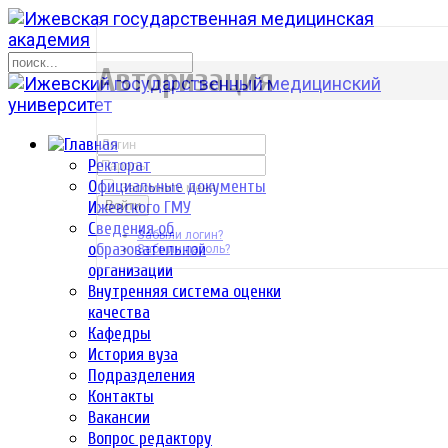
р
Авторизация
Ректорат
Официальные документы
Запомнить меня
Ижевского ГМУ
Войти
Сведения об
Забыли логин?
образовательной
Забыли пароль?
организации
Внутренняя система оценки
качества
Кафедры
История вуза
Подразделения
Контакты
Вакансии
Вопрос редактору