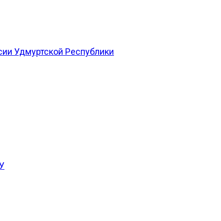
сии Удмуртской Республики
У