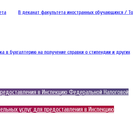
ета
В деканат факультета иностранных обучающихся / To
ка в бухгалтерию на получение справки о стипендии и других
предоставления в Инспекцию Федеральной Налоговой
ельных услуг для предоставления в Инспекцию