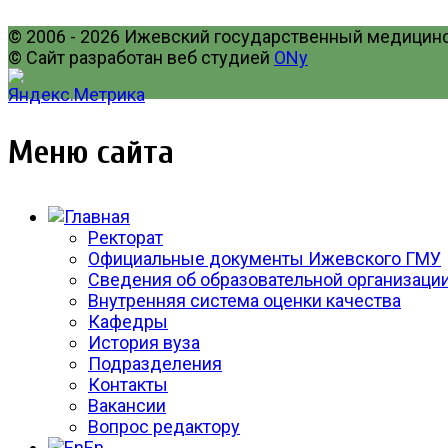
© 2006 - 2026 Ижевский государственный медицинск
© Сайт разработан веб студией
ONy
Меню сайта
Ректорат
Официальные документы Ижевского ГМУ
Сведения об образовательной организаци
Внутренняя система оценки качества
Кафедры
История вуза
Подразделения
Контакты
Вакансии
Вопрос редактору
En