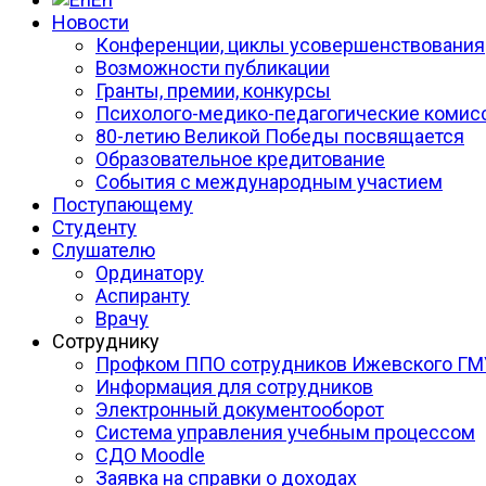
Новости
Конференции, циклы усовершенствования
Возможности публикации
Гранты, премии, конкурсы
Психолого-медико-педагогические комис
80-летию Великой Победы посвящается
Образовательное кредитование
События с международным участием
Поступающему
Студенту
Слушателю
Ординатору
Аспиранту
Врачу
Сотруднику
Профком ППО сотрудников Ижевского ГМ
Информация для сотрудников
Электронный документооборот
Система управления учебным процессом
СДО Moodle
Заявка на справки о доходах