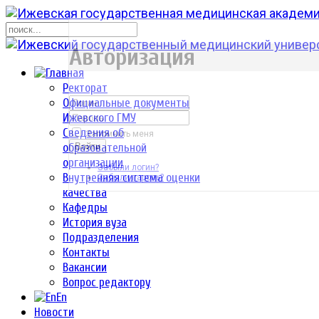
р
Авторизация
Ректорат
Официальные документы
Ижевского ГМУ
Сведения об
Запомнить меня
образовательной
Войти
организации
Забыли логин?
Внутренняя система оценки
Забыли пароль?
качества
Кафедры
История вуза
Подразделения
Контакты
Вакансии
Вопрос редактору
En
Новости