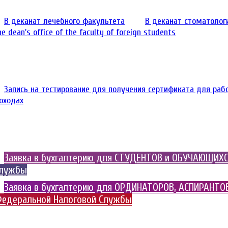
В деканат лечебного факультета
В деканат стоматолог
he dean's office of the faculty of foreign students
Запись на тестирование для получения сертификата для раб
оходах
Заявка в бухгалтерию для СТУДЕНТОВ и ОБУЧАЮЩИХСЯ
лужбы
Заявка в бухгалтерию для ОРДИНАТОРОВ, АСПИРАНТОВ
едеральной Налоговой Службы