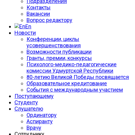
Подразделения
Контакты
Вакансии
Вопрос редактору
En
Новости
Конференции, циклы
усовершенствования
Возможности публикации
Гранты, премии, конкурсы
Психолого-медико-педагогические
комиссии Удмуртской Республики
80-летию Великой Победы посвящается
Образовательное кредитование
События с международным участием
Поступающему
Студенту
Слушателю
Ординатору
Аспиранту
Врачу
Сотруднику