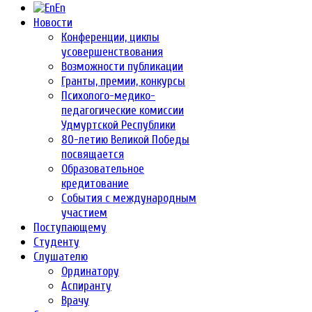
En
Новости
Конференции, циклы
усовершенствования
Возможности публикации
Гранты, премии, конкурсы
Психолого-медико-
педагогические комиссии
Удмуртской Республики
80-летию Великой Победы
посвящается
Образовательное
кредитование
События с международным
участием
Поступающему
Студенту
Слушателю
Ординатору
Аспиранту
Врачу