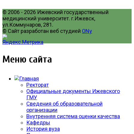
© 2006 - 2026 Ижевский государственный
медицинский университет. г.Ижевск,
ул.Коммунаров, 281.
© Сайт разработан веб студией
ONy
Меню сайта
Ректорат
Официальные документы Ижевского
ГМУ
Сведения об образовательной
организации
Внутренняя система оценки качества
Кафедры
История вуза