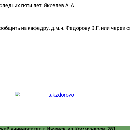
ледних пяти лет. Яковлев А. А.
бщить на кафедру, д.м.н. Федорову В.Г. или через са
ий университет. г.Ижевск, ул.Коммунаров, 281.