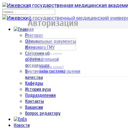
р
Авторизация
Ректорат
Официальные документы
Ижевского ГМУ
Сведения об
Запомнить меня
образовательной
Войти
организации
Забыли логин?
Внутренняя система оценки
Забыли пароль?
качества
Кафедры
История вуза
Подразделения
Контакты
Вакансии
Вопрос редактору
En
Новости