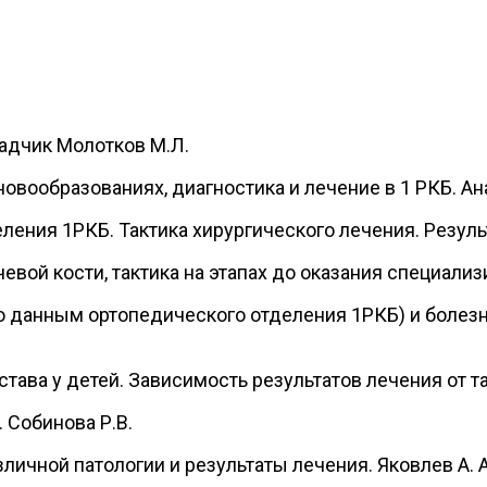
ладчик Молотков М.Л.
вообразованиях, диагностика и лечение в 1 РКБ. Ан
еления 1РКБ. Тактика хирургического лечения. Резуль
евой кости, тактика на этапах до оказания специали
по данным ортопедического отделения 1РКБ) и болез
тава у детей. Зависимость результатов лечения от та
 Собинова Р.В.
личной патологии и результаты лечения. Яковлев А. А