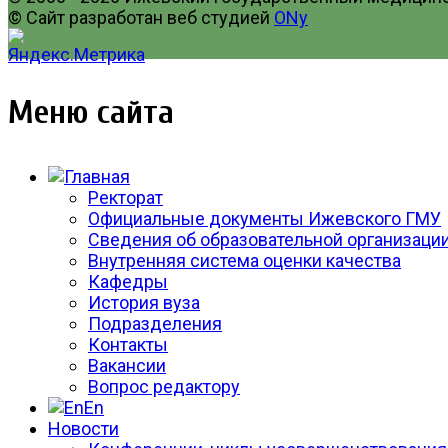
© Сайт разработан веб студией
ONy
Меню сайта
Ректорат
Официальные документы Ижевского ГМУ
Сведения об образовательной организаци
Внутренняя система оценки качества
Кафедры
История вуза
Подразделения
Контакты
Вакансии
Вопрос редактору
En
Новости