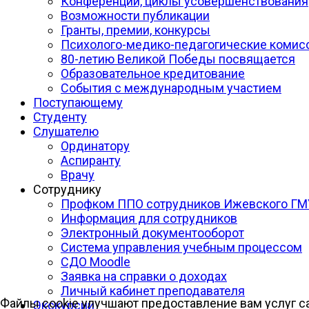
Конференции, циклы усовершенствования
Возможности публикации
Гранты, премии, конкурсы
Психолого-медико-педагогические комис
80-летию Великой Победы посвящается
Образовательное кредитование
События с международным участием
Поступающему
Студенту
Слушателю
Ординатору
Аспиранту
Врачу
Сотруднику
Профком ППО сотрудников Ижевского ГМ
Информация для сотрудников
Электронный документооборот
Система управления учебным процессом
СДО Moodle
Заявка на справки о доходах
Личный кабинет преподавателя
Файлы cookie улучшают предоставление вам услуг са
Экскурсии