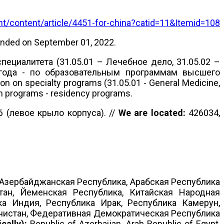
t/content/article/4451-for-china?catid=11&Itemid=108
nded on September 01, 2022.
циалитета (31.05.01 – Лечебное дело, 31.05.02 –
5 года - по образовательным программам высшего
on on specialty programs (31.05.01 - General Medicine,
ion programs - residency programs.
6 (левое крыло корпуса). //
We are located:
426034,
Азербайджанская Республика, Арабская Республика
тан, Йеменская Республика, Китайская Народная
ка Индия, Республика Ирак, Республика Камерун,
енистан, Федеративная Демократическая Республика
ically):
Republic of Azerbaijan, Arab Republic of Egypt,