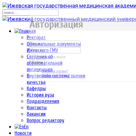
р
Авторизация
Ректорат
Официальные документы
Ижевского ГМУ
Сведения об
Запомнить меня
образовательной
Войти
организации
Забыли логин?
Внутренняя система оценки
Забыли пароль?
качества
Кафедры
История вуза
Подразделения
Контакты
Вакансии
Вопрос редактору
En
Новости