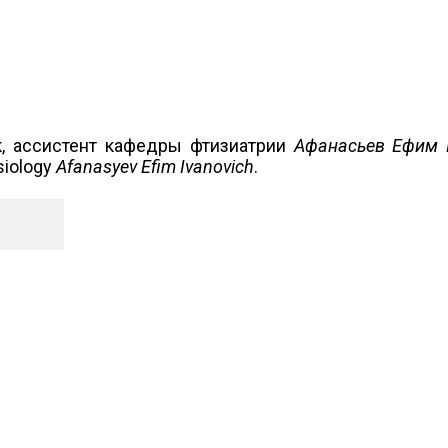
, ассистент кафедры фтизиатрии
Афанасьев Ефим 
siology
Afanasyev Efim Ivanovich
.