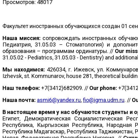
Просмотров: 48017
Факультет иностранных обучающихся создан 01 сентябр
Наша миссия:
сопровождать иностранных обучающи
Педиатрия, 31.05.03 – Стоматология) и дополни
образования – программам ординатуры. //
Our miss
31.05.02 - Pediatrics, 31.05.03 - Dentistry) and additio
Мы находимся:
426034, г. Ижевск, ул. Коммунаров
Izhevsk, st. Kommunarov, house 281, theoretical building,
Наш телефон:
+7(3412)682909. //
Our phone:
+7(3412
Наша почта:
asmi6@yandex.ru
,
fio
@igma.udm.
ru
. //
Ou
В настоящее время у нас обучаются студенты и 
Египет, Демократическая Социалистическая Рес
Республика, Кыргызская Республика, Народная Р
Республика Мадагаскар, Республика Таджикистан, 
Непал, Федеративная Республика Нигерия. //
Curre