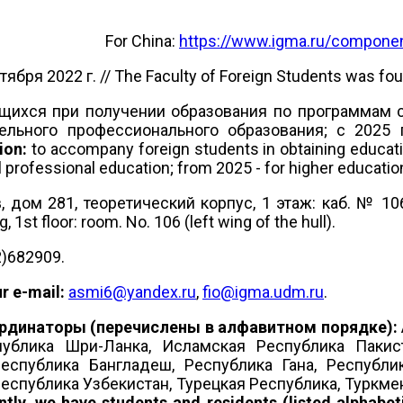
For China:
https://www.igma.ru/componen
я 2022 г. // The Faculty of Foreign Students was fou
хся при получении образования по программам спе
тельного профессионального образования; с 202
ion:
to accompany foreign students in obtaining educati
nal professional education; from 2025 - for higher educat
, дом 281, теоретический корпус, 1 этаж: каб. № 10
 1st floor: room. No. 106 (left wing of the hull).
)682909.
r e-mail:
asmi6@yandex.ru
,
fio@igma.udm.ru
.
ординаторы (перечислены в алфавитном порядке):
публика Шри-Ланка, Исламская Республика Пакис
еспублика Бангладеш, Республика Гана, Республи
Республика Узбекистан, Турецкая Республика, Туркм
ntly, we have students and residents (listed alphabet