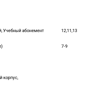
й, Учебный абонемент
12,11,13
л)
7-9
й корпус,