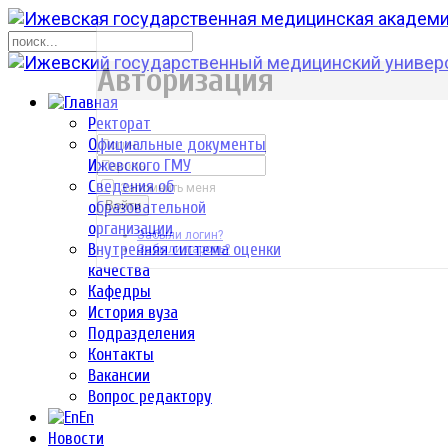
р
Авторизация
Ректорат
Официальные документы
Ижевского ГМУ
Сведения об
Запомнить меня
образовательной
Войти
организации
Забыли логин?
Внутренняя система оценки
Забыли пароль?
качества
Кафедры
История вуза
Подразделения
Контакты
Вакансии
Вопрос редактору
En
Новости