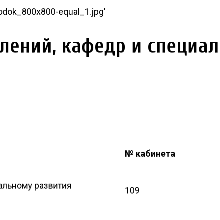
rodok_800x800-equal_1.jpg'
ений, кафедр и специал
№ кабинета
нальному развития
109