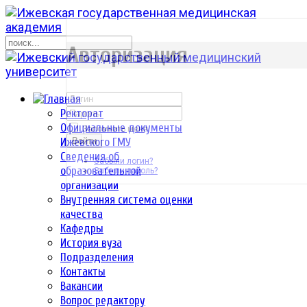
р
Авторизация
Ректорат
Официальные документы
Запомнить меня
Ижевского ГМУ
Войти
Сведения об
Забыли логин?
образовательной
Забыли пароль?
организации
Внутренняя система оценки
качества
Кафедры
История вуза
Подразделения
Контакты
Вакансии
Вопрос редактору