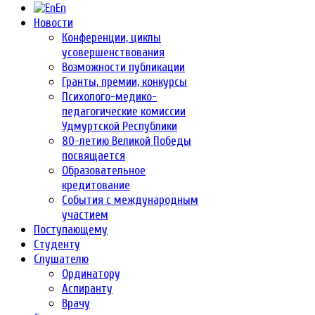
En
Новости
Конференции, циклы
усовершенствования
Возможности публикации
Гранты, премии, конкурсы
Психолого-медико-
педагогические комиссии
Удмуртской Республики
80-летию Великой Победы
посвящается
Образовательное
кредитование
События с международным
участием
Поступающему
Студенту
Слушателю
Ординатору
Аспиранту
Врачу