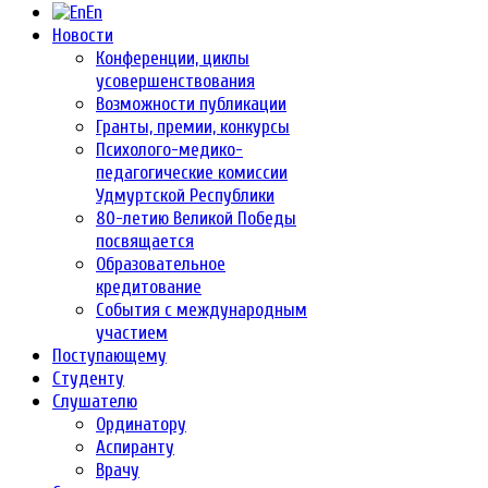
En
Новости
Конференции, циклы
усовершенствования
Возможности публикации
Гранты, премии, конкурсы
Психолого-медико-
педагогические комиссии
Удмуртской Республики
80-летию Великой Победы
посвящается
Образовательное
кредитование
События с международным
участием
Поступающему
Студенту
Слушателю
Ординатору
Аспиранту
Врачу