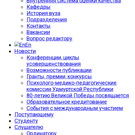
Внутренняя система оценки качества
Кафедры
История вуза
Подразделения
Контакты
Вакансии
Вопрос редактору
En
Новости
Конференции, циклы
усовершенствования
Возможности публикации
Гранты, премии, конкурсы
Психолого-медико-педагогические
комиссии Удмуртской Республики
80-летию Великой Победы посвящается
Образовательное кредитование
События с международным участием
Поступающему
Студенту
Слушателю
Ординатору