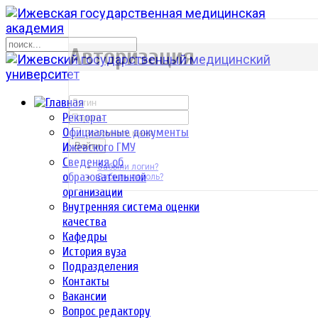
р
Авторизация
Ректорат
Официальные документы
Запомнить меня
Ижевского ГМУ
Войти
Сведения об
Забыли логин?
образовательной
Забыли пароль?
организации
Внутренняя система оценки
качества
Кафедры
История вуза
Подразделения
Контакты
Вакансии
Вопрос редактору