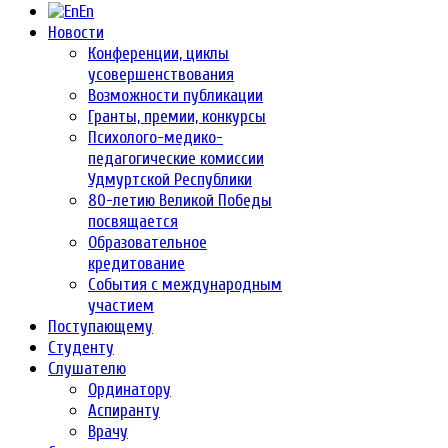
En
Новости
Конференции, циклы
усовершенствования
Возможности публикации
Гранты, премии, конкурсы
Психолого-медико-
педагогические комиссии
Удмуртской Республики
80-летию Великой Победы
посвящается
Образовательное
кредитование
События с международным
участием
Поступающему
Студенту
Слушателю
Ординатору
Аспиранту
Врачу