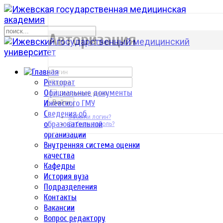
р
Авторизация
Ректорат
Официальные документы
Запомнить меня
Ижевского ГМУ
Войти
Сведения об
Забыли логин?
образовательной
Забыли пароль?
организации
Внутренняя система оценки
качества
Кафедры
История вуза
Подразделения
Контакты
Вакансии
Вопрос редактору