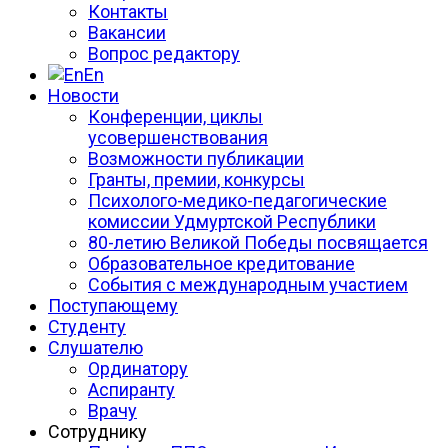
Контакты
Вакансии
Вопрос редактору
En
Новости
Конференции, циклы
усовершенствования
Возможности публикации
Гранты, премии, конкурсы
Психолого-медико-педагогические
комиссии Удмуртской Республики
80-летию Великой Победы посвящается
Образовательное кредитование
События с международным участием
Поступающему
Студенту
Слушателю
Ординатору
Аспиранту
Врачу
Сотруднику