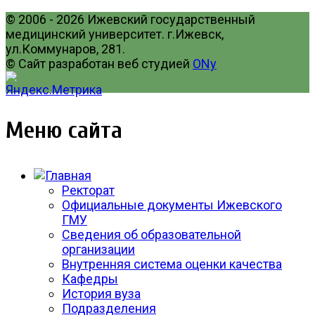
© 2006 - 2026 Ижевский государственный
медицинский университет. г.Ижевск,
ул.Коммунаров, 281.
© Сайт разработан веб студией
ONy
Меню сайта
Ректорат
Официальные документы Ижевского
ГМУ
Сведения об образовательной
организации
Внутренняя система оценки качества
Кафедры
История вуза
Подразделения