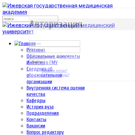
р
Авторизация
Ректорат
Официальные документы
Запомнить меня
Ижевского ГМУ
Войти
Сведения об
Забыли логин?
образовательной
Забыли пароль?
организации
Внутренняя система оценки
качества
Кафедры
История вуза
Подразделения
Контакты
Вакансии
Вопрос редактору