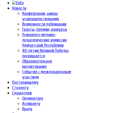
En
Новости
Конференции, циклы
усовершенствования
Возможности публикации
Гранты, премии, конкурсы
Психолого-медико-
педагогические комиссии
Удмуртской Республики
80-летию Великой Победы
посвящается
Образовательное
кредитование
События с международным
участием
Поступающему
Студенту
Слушателю
Ординатору
Аспиранту
Врачу