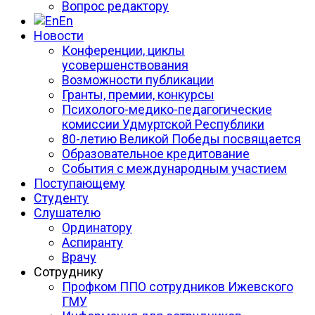
Вопрос редактору
En
Новости
Конференции, циклы
усовершенствования
Возможности публикации
Гранты, премии, конкурсы
Психолого-медико-педагогические
комиссии Удмуртской Республики
80-летию Великой Победы посвящается
Образовательное кредитование
События с международным участием
Поступающему
Студенту
Слушателю
Ординатору
Аспиранту
Врачу
Сотруднику
Профком ППО сотрудников Ижевского
ГМУ