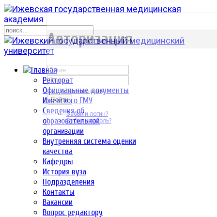
р
Авторизация
Ректорат
Официальные документы
Запомнить меня
Ижевского ГМУ
Войти
Сведения об
Забыли логин?
образовательной
Забыли пароль?
организации
Внутренняя система оценки
качества
Кафедры
История вуза
Подразделения
Контакты
Вакансии
Вопрос редактору