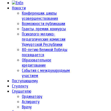
En
Новости
Конференции, циклы
усовершенствования
Возможности публикации
Гранты, премии, конкурсы
Психолого-медико-
педагогические комиссии
Удмуртской Республики
80-летию Великой Победы
посвящается
Образовательное
кредитование
События с международным
участием
Поступающему
Студенту
Слушателю
Ординатору
Аспиранту
Врачу