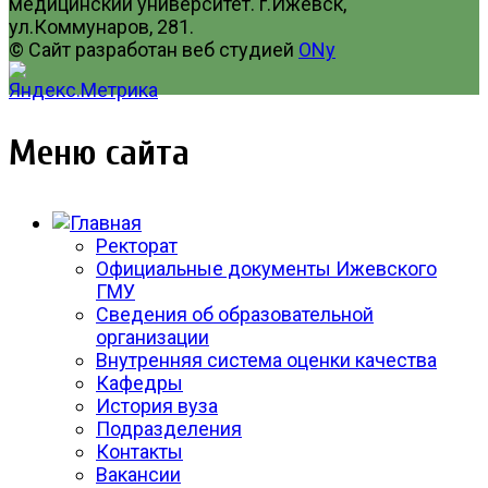
медицинский университет. г.Ижевск,
ул.Коммунаров, 281.
© Сайт разработан веб студией
ONy
Меню сайта
Ректорат
Официальные документы Ижевского
ГМУ
Сведения об образовательной
организации
Внутренняя система оценки качества
Кафедры
История вуза
Подразделения
Контакты
Вакансии