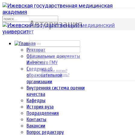
р
Авторизация
Ректорат
Официальные документы
Запомнить меня
Ижевского ГМУ
Войти
Сведения об
Забыли логин?
образовательной
Забыли пароль?
организации
Внутренняя система оценки
качества
Кафедры
История вуза
Подразделения
Контакты
Вакансии
Вопрос редактору