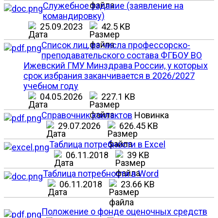
Служебное задание (заявление на
командировку)
25.09.2023
42.5 KB
Список лиц, из числа профессорско-
преподавательского состава ФГБОУ ВО
Ижевский ГМУ Минздрава России, у которых
срок избрания заканчивается в 2026/2027
учебном году
04.05.2026
227.1 KB
Справочник контактов
Новинка
29.07.2026
626.45 KB
Таблица потребности в Excel
06.11.2018
39 KB
Таблица потребности в Word
06.11.2018
23.66 KB
Положение о фонде оценочных средств