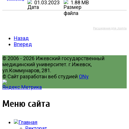
01.03.2023
1.88 MB
Расширения для Joomla
Назад
Вперед
© 2006 - 2026 Ижевский государственный
медицинский университет. г.Ижевск,
ул.Коммунаров, 281.
© Сайт разработан веб студией
ONy
Меню сайта
Ректорат