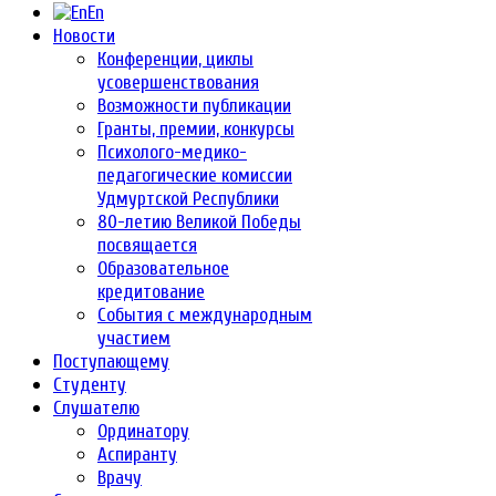
En
Новости
Конференции, циклы
усовершенствования
Возможности публикации
Гранты, премии, конкурсы
Психолого-медико-
педагогические комиссии
Удмуртской Республики
80-летию Великой Победы
посвящается
Образовательное
кредитование
События с международным
участием
Поступающему
Студенту
Слушателю
Ординатору
Аспиранту
Врачу