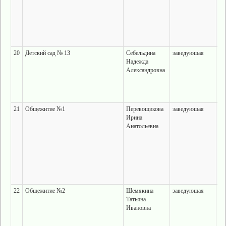
20
Детский сад № 13
Себельдина
заведующая
г.
Надежда
ул
Александровна
21
Общежитие №1
Перевощикова
заведующая
г.
Ирина
ул
Анатольевна
28
22
Общежитие №2
Шемякина
заведующая
г.
Татьяна
ле
Ивановна