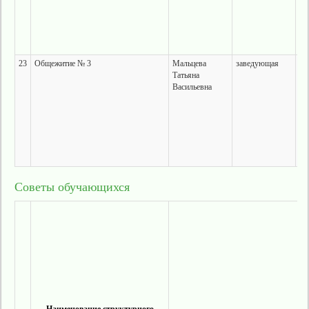
23
Общежитие № 3
Мальцева
заведующая
г.
Татьяна
ул
Васильевна
37
Советы обучающихся