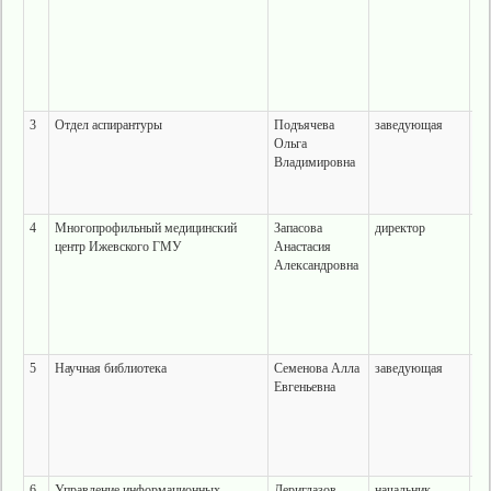
3
Отдел аспирантуры
Подъячева
заведующая
г.
Ольга
Ко
Владимировна
28
те
ко
4
Многопрофильный медицинский
Запасова
директор
г.
центр Ижевского ГМУ
Анастасия
ул
Александровна
37а
Ко
28
5
Научная библиотека
Семенова Алла
заведующая
г.
Евгеньевна
ул
28
те
ко
6
Управление информационных
Дериглазов
начальник
г.