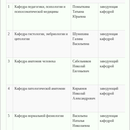
1
Кафедра педагогики, психологии и
Помыткина
заведующая
психосоматической медицины
Татьяна
кафедрой
Юрьевна
2
Кафедра гистологии, эмбриологии и
Шумихина
заведующая
цитологии
Галина
кафедрой
Васильевна
3
Кафедра анатомия человека
Сабельников
заведующий
Николай
кафедрой
Евгеньевич
4
Кафедра патологической анатомии
Кирьянов
заведующий
Николай
кафедрой
Александрович
5
Кафедра нормальной физиологии
Васильева
заведующая
Наталья
кафедрой
Николаевна