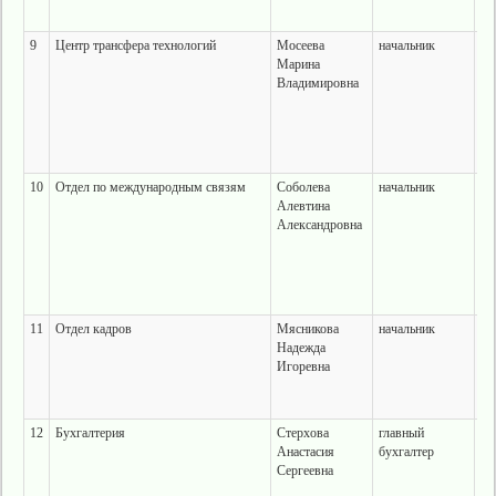
9
Центр трансфера технологий
Мосеева
начальник
г.
Марина
ул
Владимировна
28
те
ко
10
Отдел по международным связям
Соболева
начальник
г.
Алевтина
ул
Александровна
28
те
ко
11
Отдел кадров
Мясникова
начальник
г.
Надежда
ул
Игоревна
28
те
ко
12
Бухгалтерия
Стерхова
главный
г.
Анастасия
бухгалтер
ул
Сергеевна
28
те