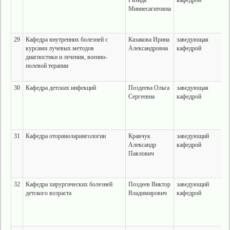
Ризида
кафедрой
Миннесагитовна
29
Кафедра внутренних болезней с
Казакова Ирина
заведующая
курсами лучевых методов
Александровна
кафедрой
диагностики и лечения, военно-
полевой терапии
30
Кафедра детских инфекций
Поздеева Ольга
заведующая
Сергеевна
кафедрой
31
Кафедра оториноларингологии
Кравчук
заведующий
Александр
кафедрой
Павлович
32
Кафедра хирургических болезней
Поздеев Виктор
заведующий
детского возраста
Владимирович
кафедрой