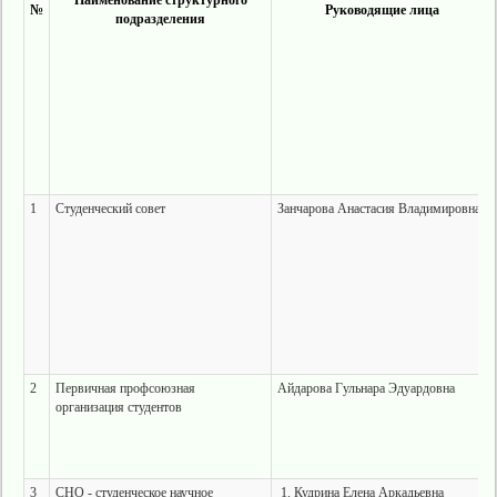
Наименование структурного
№
Руководящие лица
подразделения
1
Студенческий совет
Занчарова Анастасия Владимировна
2
Первичная профсоюзная
Айдарова Гульнара Эдуардовна
организация студентов
3
СНО - студенческое научное
Кудрина Елена Аркадьевна