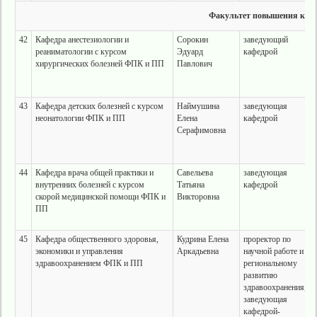
Факультет повышения квал
42
Кафедра анестезиологии и
Сорокин
заведующий
реаниматологии с курсом
Эдуард
кафедрой
хирургических болезней ФПК и ПП
Павлович
43
Кафедра детских болезней с курсом
Наймушина
заведующая
неонатологии ФПК и ПП
Елена
кафедрой
Серафимовна
44
Кафедра врача общей практики и
Савельева
заведующая
внутренних болезней с курсом
Татьяна
кафедрой
скорой медицинской помощи ФПК и
Викторовна
ПП
45
Кафедра общественного здоровья,
Кудрина Елена
проректор по
экономики и управления
Аркадьевна
научной работе и
здравоохранением ФПК и ПП
региональному
развитию
здравоохранения,
заведующая
кафедрой-