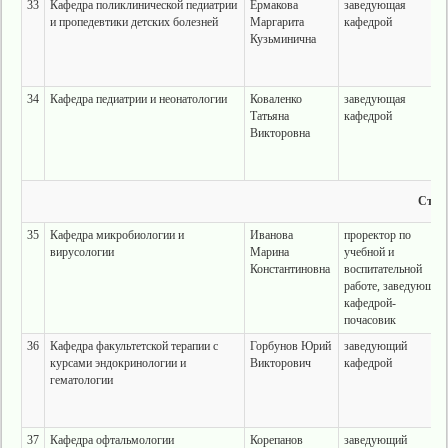
33
Кафедра поликлинической педиатрии
Ермакова
заведующая
и пропедевтики детских болезней
Маргарита
кафедрой
Кузьминична
34
Кафедра педиатрии и неонатологии
Коваленко
заведующая
Татьяна
кафедрой
Викторовна
Стом
35
Кафедра микробиологии и
Иванова
проректор по
вирусологии
Марина
учебной и
Константиновна
воспитательной
работе, заведующая
кафедрой-
почасовик
36
Кафедра факультетской терапии с
Горбунов Юрий
заведующий
курсами эндокринологии и
Викторович
кафедрой
гематологии
37
Кафедра офтальмологии
Корепанов
заведующий