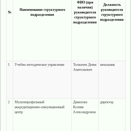
ФИО (при
Должность
наличии)
Наименование структурного
руководителя
№
руководителя
подразделения
структурного
с
структурного
подразделения
п
подразделения
1
Учебно-методическое управление
Толмачев Денис
начальник
г.
Анатольевич
ул
28
те
ко
2
Мультипрофильный
Данилова
директор
г.
аккредитационно-симуляционный
Ксения
ул
центр
Александровна
28
ла
ко