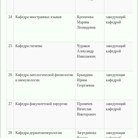
24
Кафедра иностранных языков
Кропачева
заведующий
Марина
кафедрой
Леонидовна
25
Кафедра гигиены
Чураков
заведующий
Александр
кафедрой
Николаевич
26
Кафедра патологической физиологии
Брындина
заведующая
и иммунологии
Ирина
кафедрой
Георгиевна
27
Кафедра факультетской хирургии
Проничев
заведующий
Вячеслав
кафедрой
Викторович
28
Кафедра дерматовенерологии
Загртдинова
заведующая