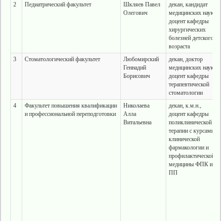
2
Педиатрический факультет
Шкляев Павел
декан, кандидат
Олегович
медицинских наук,
доцент кафедры
хирургических
болезней детского
возраста
3
Стоматологический факультет
Любомирский
декан, доктор
Геннадий
медицинских наук,
Борисович
доцент кафедры
терапевтической
стоматологии
4
Факультет повышения квалификации
Николаева
декан, к.м.н.,
и профессиональной переподготовки
Алла
доцент кафедры
Витальевна
поликлинической
терапии с курсами
клинической
фармакологии и
профилактической
медицины ФПК и
ПП