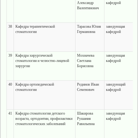
Александр
кафедрой
Валентинович
38
Кафедра терапевтической
Тарасова Юлия
заведующая
стоматологии
Германовна
кафедрой
39
Кафедра хирургической
Мохначева
заведующая
стоматологии и челюстно-лицевой
Светлана
кафедрой
хирургии
Борисовна
40
Кафедра ортопедической
Рединов Иван
заведующий
стоматологии
Семенович
кафедрой
41
Кафедра стоматологии детского
Шакирова
заведующая
возраста, ортодонтии, профилактики
Рушания
кафедрой
стоматологических заболеваний
Равильевна