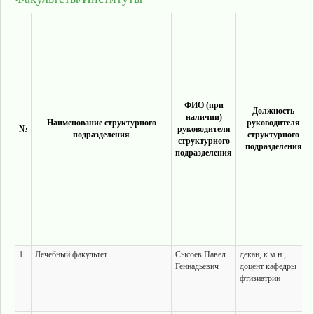
ФИО (при
Должность
наличии)
Наименование структурного
руководителя
№
руководителя
подразделения
структурного
структурного
подразделения
подразделения
1
Лечебный факультет
Сысоев Павел
декан, к.м.н.,
Геннадьевич
доцент кафедры
фтизиатрии