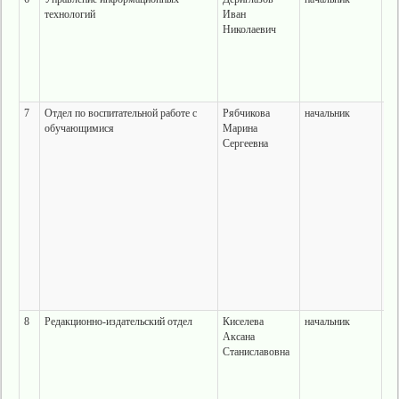
технологий
Иван
ул
Николаевич
28
те
ко
7
Отдел по воспитательной работе с
Рябчикова
начальник
г.
обучающимися
Марина
ул
Сергеевна
28
8
Редакционно-издательский отдел
Киселева
начальник
г.
Аксана
Ко
Станиславовна
28
те
ко