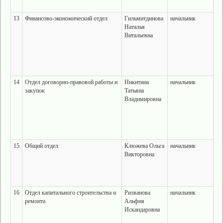
ко
13
Финансово-экономический отдел
Гильмитдинова
начальник
г.
Наталья
ул
Витальевна
28
те
ко
14
Отдел договорно-правовой работы и
Никитина
начальник
г.
закупок
Татьяна
ул
Владимировна
28
те
ко
15
Общий отдел
Клюжева Ольга
начальник
г.
Викторовна
ул
28
те
ко
16
Отдел капитального строительства и
Ризванова
начальник
г.
ремонта
Альфия
ул
Искандаровна
28
те