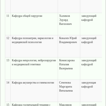
11
Кафедра общей хирургии
Халимов
заведующий
Эдуард
кафедрой
Вагизович
12
Кафедра психиатрии, наркологии и
Ковалев Юрий
заведующий
медицинской психологии
Владимирович
кафедрой
13
Кафедра неврологии, нейрохирургии
Комиссарова
заведующий
и медицинской генетики
Наталия
кафедрой
Валерьевна
14
Кафедра акушерства и гинекологии
Семенова
заведующая
Маргарита
кафедрой
Витальевна
15
Кафедра госпитальной терапии с
Максимов
заведующий