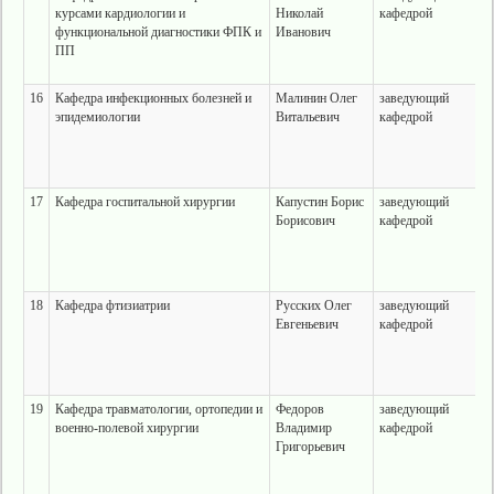
курсами кардиологии и
Николай
кафедрой
функциональной диагностики ФПК и
Иванович
ПП
16
Кафедра инфекционных болезней и
Малинин Олег
заведующий
эпидемиологии
Витальевич
кафедрой
17
Кафедра госпитальной хирургии
Капустин Борис
заведующий
Борисович
кафедрой
18
Кафедра фтизиатрии
Русских Олег
заведующий
Евгеньевич
кафедрой
19
Кафедра травматологии, ортопедии и
Федоров
заведующий
военно-полевой хирургии
Владимир
кафедрой
Григорьевич