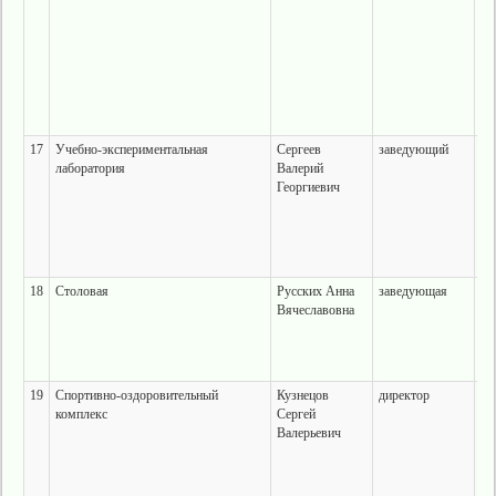
ко
17
Учебно-экспериментальная
Сергеев
заведующий
г.
лаборатория
Валерий
ул
Георгиевич
28
ла
ко
18
Столовая
Русских Анна
заведующая
г.
Вячеславовна
ул
28
19
Спортивно-оздоровительный
Кузнецов
директор
г.
комплекс
Сергей
ул
Валерьевич
28
оз
ко