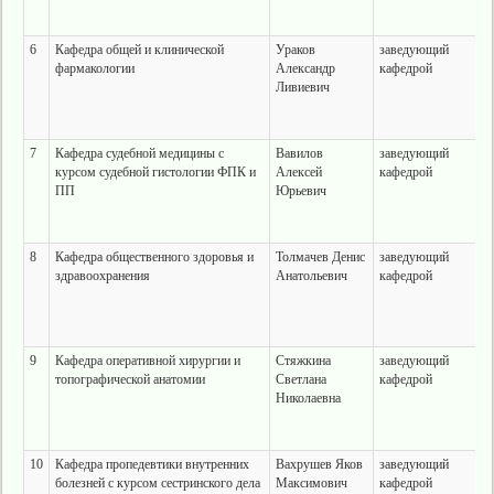
6
Кафедра общей и клинической
Ураков
заведующий
фармакологии
Александр
кафедрой
Ливиевич
7
Кафедра судебной медицины с
Вавилов
заведующий
курсом судебной гистологии ФПК и
Алексей
кафедрой
ПП
Юрьевич
8
Кафедра общественного здоровья и
Толмачев Денис
заведующий
здравоохранения
Анатольевич
кафедрой
9
Кафедра оперативной хирургии и
Стяжкина
заведующий
топографической анатомии
Светлана
кафедрой
Николаевна
10
Кафедра пропедевтики внутренних
Вахрушев Яков
заведующий
болезней с курсом сестринского дела
Максимович
кафедрой