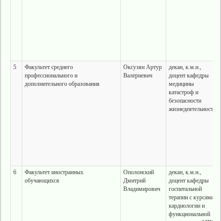
5
Факультет среднего
Оксузян Артур
декан, к.м.н.,
профессионального и
Валериевич
доцент кафедры
дополнительного образования
медицины
катастроф и
безопасности
жизнедеятельности
6
Факультет иностранных
Ополонский
декан, к.м.н.,
обучающихся
Дмитрий
доцент кафедры
Владимирович
госпитальной
терапии с курсами
кардиологии и
функциональной