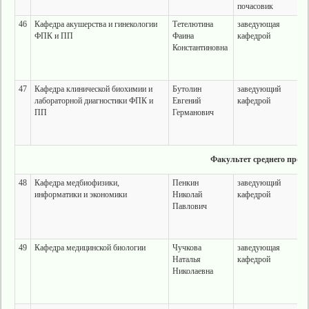
почасовик
46
Кафедра акушерства и гинекологии
Тетелютина
заведующая
ФПК и ПП
Фаина
кафедрой
Константиновна
47
Кафедра клинической биохимии и
Бутолин
заведующий
лабораторной диагностики ФПК и
Евгений
кафедрой
ПП
Германович
Факультет среднего проф
48
Кафедра медбиофизики,
Пенкин
заведующий
информатики и экономики
Николай
кафедрой
Павлович
49
Кафедра медицинской биологии
Чучкова
заведующая
Наталья
кафедрой
Николаевна