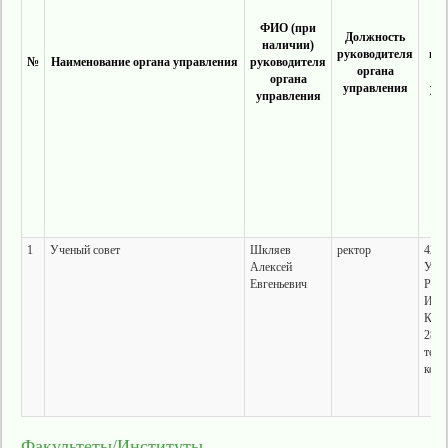
ФИО (при
Должность
наличии)
руководителя
на
№
Наименование органа управления
руководителя
органа
органа
управления
уп
управления
1
Ученый совет
Шкляев
ректор
4260
Алексей
Удму
Евгеньевич
Респ
Ижев
Ком
281,
теор
корп
Факультеты/Институты