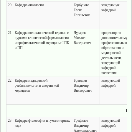
20
Кафедра онкологии
Горбунова
заведующая
Елена
кафедрой
Евгеньевна
21
Кафедра поликлинической терапии с
Дударев
проректор по
курсами клинической фармакологии
Михаил
дополнительному
и профилактической медицины ФПК
Валерьевич
профессиональному
и ПП
образованию и
медицинской
деятельности,
заведующий
кафедрой-
почасовик
22
Кафедра медицинской
Брындин
заведующий
реабилитологии и спортивной
Владимир
кафедрой
медицины
Викторович
Пед
23
Кафедра философии и гуманитарных
Трефилов
заведующий
наук
Владимир
кафедрой
Александрович