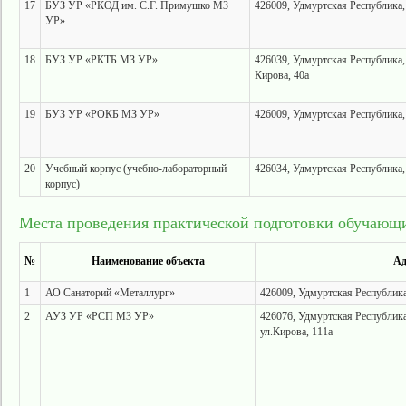
17
БУЗ УР «РКОД им. С.Г. Примушко МЗ
426009, Удмуртская Республика, г
УР»
18
БУЗ УР «РКТБ МЗ УР»
426039, Удмуртская Республика, 
Кирова, 40а
19
БУЗ УР «РОКБ МЗ УР»
426009, Удмуртская Республика, 
20
Учебный корпус (учебно-лабораторный
426034, Удмуртская Республика, 
корпус)
Места проведения практической подготовки обучающ
№
Наименование объекта
Ад
1
АО Санаторий «Металлург»
426009, Удмуртская Республика,
2
АУЗ УР «РСП МЗ УР»
426076, Удмуртская Республика,
ул.Кирова, 111а