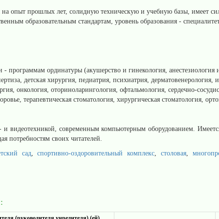
 на опыт прошлых лет, солидную техническую и учебную базы, имеет си
венным образовательным стандартам, уровень образования - специалитет
 - программам ординатуры (акушерство и гинекология, анестезиология и
ертиза, детская хирургия, педиатрия, психиатрия, дерматовенерология,
гия, онкология, оториноларингология, офтальмология, сердечно-сосудис
ровье, терапевтическая стоматология, хирургическая стоматология, ортоп
о- и видеотехникой, современным компьютерным оборудованием. Имеет
ая потребностям своих читателей.
етский сад
,
спортивно-оздоровительный комплекс
,
столовая
,
многопр
:
теля (руководителя учредителя) (ей)