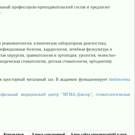
льный профессорско-преподавательский состав и предлагает
:
 реаниматология, клиническая лабораторная диагностика,
 инфекционные болезни, кардиология, лечебная физкультура и
тая хирургия, травматология и ортопедия, урология, челюстно-
едическая стоматология, детская стоматология, ортодонтия).
ся просторный читальный зал. В академии функционирует
библиотека
офильный медицинский центр "ИГМА-Доктор"
,
стоматологическая
Контактные
Адреса электронной
Адрес сайта учредителя(ей) в сети