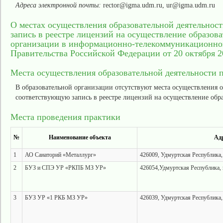
Адреса электронной почты:
rector@igma.udm.ru, ur@igma.udm.ru
О местах осуществления образовательной деятельнос
запись в реестре лицензий на осуществление образов
организации в информационно-телекоммуникационной
Правительства Российской Федерации от 20 октября 20
Места осуществления образовательной деятельности 
В образовательной организации отсутствуют места осуществления 
соответствующую запись в реестре лицензий на осуществление обр
Места проведения практики
№
Наименование объекта
Адр
1
АО Санаторий «Металлург»
426009, Удмуртская Республика, 
2
БУЗ и СПЭ УР «РКПБ МЗ УР»
426054,Удмуртская Республика, г
3
БУЗ УР «1 РКБ МЗ УР»
426039, Удмуртская Республика, 