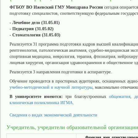
ФГБОУ ВО Ижевский ГМУ Минздрава России
сегодня опирается
подготовку специалистов, соответствующую федеральным государст
- Лечебное дело (31.05.01)
- Педиатрия (31.05.02)
- Стоматология (31.05.03)
Реализуется 31 программа подготовки кадров высшей квалификации
рентгенология, патологическая анатомия, судебно-медицинская эксп
спортивная медицина, неврология, терапия, фтизиатрия, нейрохирур
лицевая хирургия, организация здравоохранения и общественное здо
Реализуется 3 направления подготовки в аспирантуре.
Обучение проводится в просторных аудиториях, оснащенных ауди
учебно-методической и научной литературы
, максимально отвечающ
В университете имеются:
три благоустроенных
общежития
,
д
клиническая поликлиника ИГМА
.
Сведения о видах экономической деятельности
Учредитель, учредители образовательной организации
Фамилия, имя, отчество учреди