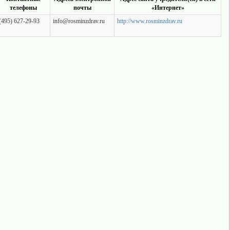
телефоны
почты
«Интернет»
(495) 627-29-93
info@rosminzdrav.ru
http://www.rosminzdrav.ru