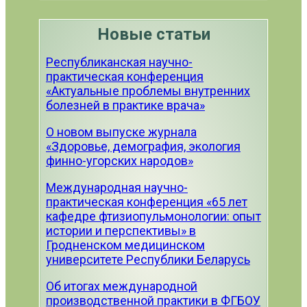
Новые статьи
Республиканская научно-
практическая конференция
«Актуальные проблемы внутренних
болезней в практике врача»
О новом выпуске журнала
«Здоровье, демография, экология
финно-угорских народов»
Международная научно-
практическая конференция «65 лет
кафедре фтизиопульмонологии: опыт
истории и перспективы» в
Гродненском медицинском
университете Республики Беларусь
Об итогах международной
производственной практики в ФГБОУ