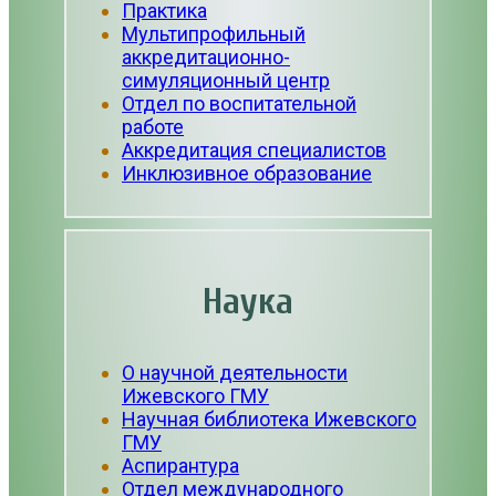
Практика
Мультипрофильный
аккредитационно-
симуляционный центр
Отдел по воспитательной
работе
Аккредитация специалистов
Инклюзивное образование
Наука
О научной деятельности
Ижевского ГМУ
Научная библиотека Ижевского
ГМУ
Аспирантура
Отдел международного