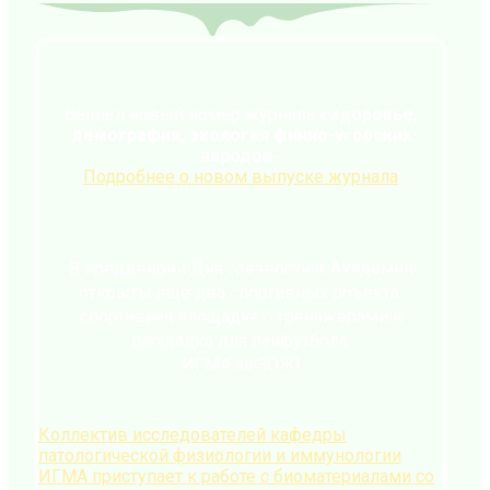
Вышел новый номер журнала
«Здоровье,
демография, экология финно-угорских
народов»
Подробнее о новом выпуске журнала
В преддверии Дня трезвости в Академии
открыты еще два спортивных объекта:
спортивная площадка с тренажерами и
площадка для панфутбола.
ИГМА за ЗОЖ!
Коллектив исследователей кафедры
патологической физиологии и иммунологии
ИГМА приступает к работе с биоматериалами со