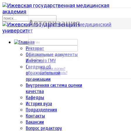
р
Авторизация
Ректорат
Официальные документы
Запомнить меня
Ижевского ГМУ
Войти
Сведения об
Забыли логин?
образовательной
Забыли пароль?
организации
Внутренняя система оценки
качества
Кафедры
История вуза
Подразделения
Контакты
Вакансии
Вопрос редактору