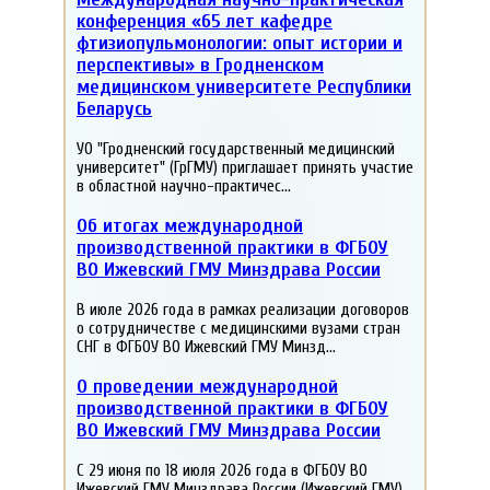
конференция «65 лет кафедре
фтизиопульмонологии: опыт истории и
перспективы» в Гродненском
медицинском университете Республики
Беларусь
УО "Гродненский государственный медицинский
университет" (ГрГМУ) приглашает принять участие
в областной научно-практичес...
Об итогах международной
производственной практики в ФГБОУ
ВО Ижевский ГМУ Минздрава России
В июле 2026 года в рамках реализации договоров
о сотрудничестве с медицинскими вузами стран
СНГ в ФГБОУ ВО Ижевский ГМУ Минзд...
О проведении международной
производственной практики в ФГБОУ
ВО Ижевский ГМУ Минздрава России
С 29 июня по 18 июля 2026 года в ФГБОУ ВО
Ижевский ГМУ Минздрава России (Ижевский ГМУ)