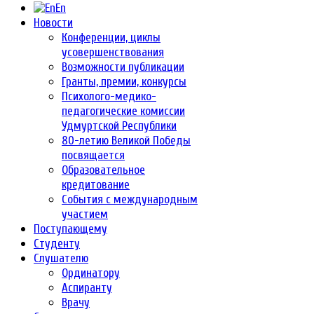
En
Новости
Конференции, циклы
усовершенствования
Возможности публикации
Гранты, премии, конкурсы
Психолого-медико-
педагогические комиссии
Удмуртской Республики
80-летию Великой Победы
посвящается
Образовательное
кредитование
События с международным
участием
Поступающему
Студенту
Слушателю
Ординатору
Аспиранту
Врачу