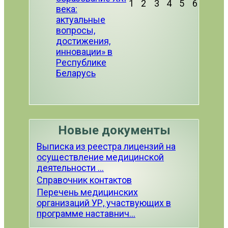
1
2
3
4
5
6
века:
актуальные
вопросы,
достижения,
инновации» в
Республике
Беларусь
Новые документы
Выписка из реестра лицензий на
осуществление медицинской
деятельности ...
Справочник контактов
Перечень медицинских
организаций УР, участвующих в
программе наставнич...