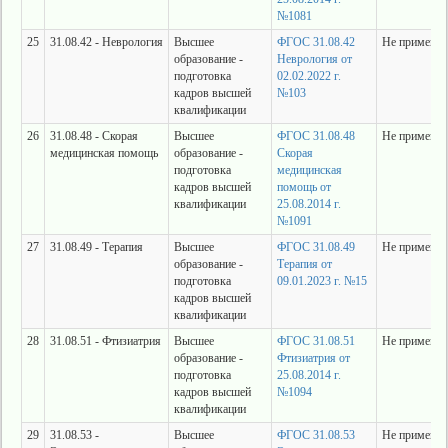
№1081
25
31.08.42 - Неврология
Высшее
ФГОС 31.08.42
Не применяе
образование -
Неврология от
подготовка
02.02.2022 г.
кадров высшей
№103
квалификации
26
31.08.48 - Скорая
Высшее
ФГОС 31.08.48
Не применяе
медицинская помощь
образование -
Скорая
подготовка
медицинская
кадров высшей
помощь от
квалификации
25.08.2014 г.
№1091
27
31.08.49 - Терапия
Высшее
ФГОС 31.08.49
Не применяе
образование -
Терапия от
подготовка
09.01.2023 г. №15
кадров высшей
квалификации
28
31.08.51 - Фтизиатрия
Высшее
ФГОС 31.08.51
Не применяе
образование -
Фтизиатрия от
подготовка
25.08.2014 г.
кадров высшей
№1094
квалификации
29
31.08.53 -
Высшее
ФГОС 31.08.53
Не применяе