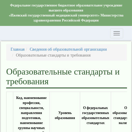
Федеральное государственное бюджетное образовательное учреждение
высшего образования
«Ижевский государственный медицинский университет» Министерства
здравоохранения Российской Федерации
Главная
Сведения об образовательной организации
Образовательные стандарты и требования
Образовательные стандарты и
требования
Код, наименование
профессии,
специальности,
О федеральных
Об
направления
Уровень
государственных
образовате
подготовки,
образования
образовательных
стандартах
наименование
стандартах
наличи
группы научных