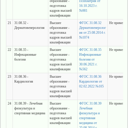
образование -
Психиатрия от
подготовка
16.10.2023 г.
кадров высшей
№981
квалификации
21
31.08.32 -
Высшее
ФГОС 31.08.32
Не применяе
Дерматовенерология
образование -
Дерматовенеролог
подготовка
ия от 25.08.2014 г.
кадров высшей
№1074
квалификации
22
31.08.35 -
Высшее
ФГОС 31.08.35
Не применяе
Инфекционные
образование -
Инфекционные
болезни
подготовка
болезни от
кадров высшей
30.06.2021 г.
квалификации
№562
23
31.08.36 -
Высшее
ФГОС 31.08.36
Не применяе
Кардиология
образование -
Кардиология от
подготовка
02.02.2022 №105
кадров высшей
квалификации
24
31.08.39 - Лечебная
Высшее
ФГОС 31.08.39
Не применяе
физкультура и
образование -
Лечебная
спортивная медицина
подготовка
физкультура и
кадров высшей
спортивная
квалификации
медицина от
25.08.2014 г.