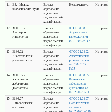
11
3.3. - Медико-
Высшее
Не применяется
Не применяе
биологические науки
образование -
подготовка
кадров высшей
квалификации
12
31.08.01 -
Высшее
ФГОС 31.08.01
Не применяе
Акушерство и
образование -
Акушерство и
гинекология
подготовка
гинекология от
кадров высшей
09.01.2023 г. №6
квалификации
13
31.08.02 -
Высшее
ФГОС 31.08.02
Не применяе
Анестезиология-
образование -
Анестезиология -
реаниматология
подготовка
реаниматология
кадров высшей
от 02.02.2022 г.
квалификации
№95
14
31.08.05 -
Высшее
ФГОС 31.08.05
Не применяе
Клиническая
образование -
Клиническая
лабораторная
подготовка
лабораторная
диагностика
кадров высшей
диагностика от
квалификации
02.02.2022 №111
15
31.08.07 -
Высшее
ФГОС 31.08.07
Не применяе
Патологическая
образование -
Патологическая
анатомия
подготовка
анатомия от
кадров высшей
02.02.2022 №110