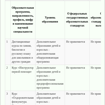
Образовательная
программа,
О федеральных
Об
направленность,
Уровень
государственных
образоват
профиль, шифр
образования
образовательных
стандарта
и наименование
стандартах
наличи
научной
специальности
1
Дистанционные
Дополнительное
Не применяется
Не применя
курсы по химии,
образование детей и
биологии и
взрослых -
русскому языку
дополнительная
для школьников и
общеразвивающая
других граждан
программа
2
Курс «Инструктор
Дополнительное
Не применяется
Не применя
первой помощи»
образование детей и
взрослых -
дополнительная
предпрофессиональная
программа
3
Курс
Дополнительное
Не применяется
Не применя
«Оздоровительная
образование детей и
физкультура.
взрослых -