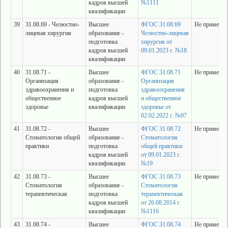
кадров высшей
№1111
квалификации
39
31.08.69 - Челюстно-
Высшее
ФГОС 31.08.69
Не применяе
лицевая хирургия
образование -
Челюстно-лицевая
подготовка
хирургия от
кадров высшей
09.01.2023 г. №18
квалификации
40
31.08.71 -
Высшее
ФГОС 31.08.71
Не применяе
Организация
образование -
Организация
здравоохранения и
подготовка
здравоохранения
общественное
кадров высшей
и общественное
здоровье
квалификации
здоровье от
02.02.2022 г. №97
41
31.08.72 -
Высшее
ФГОС 31.08.72
Не применяе
Стоматология общей
образование -
Стоматология
практики
подготовка
общей практики
кадров высшей
от 09.01.2023 г.
квалификации
№19
42
31.08.73 -
Высшее
ФГОС 31.08.73
Не применяе
Стоматология
образование -
Стоматология
терапевтическая
подготовка
терапевтическая
кадров высшей
от 26.08.2014 г.
квалификации
№1116
43
31.08.74 -
Высшее
ФГОС 31.08.74
Не применяе