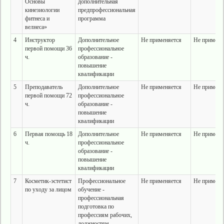
Основы
дополнительная
кинезиологии
предпрофессиональная
фитнеса и
программа
велнеса»
4
Инструктор
Дополнительное
Не применяется
Не применя
первой помощи 36
профессиональное
ч.
образование -
повышение
квалификации
5
Преподаватель
Дополнительное
Не применяется
Не применя
первой помощи 72
профессиональное
ч.
образование -
повышение
квалификации
6
Первая помощь 18
Дополнительное
Не применяется
Не применя
ч.
профессиональное
образование -
повышение
квалификации
7
Косметик-эстетист
Профессиональное
Не применяется
Не применя
по уходу за лицом
обучение -
профессиональная
подготовка по
профессиям рабочих,
должностям