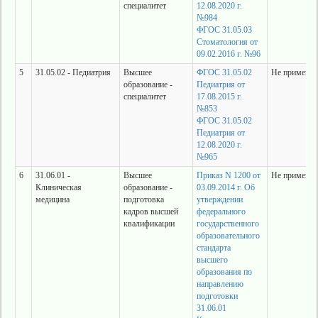
специалитет
12.08.2020 г.
№984
ФГОС 31.05.03
Стоматология от
09.02.2016 г. №96
5
31.05.02 - Педиатрия
Высшее
ФГОС 31.05.02
Не применяе
образование -
Педиатрия от
специалитет
17.08.2015 г.
№853
ФГОС 31.05.02
Педиатрия от
12.08.2020 г.
№965
6
31.06.01 -
Высшее
Приказ N 1200 от
Не применяе
Клиническая
образование -
03.09.2014 г. Об
медицина
подготовка
утверждении
кадров высшей
федерального
квалификации
государственного
образовательного
стандарта
высшего
образования по
направлению
подготовки
31.06.01