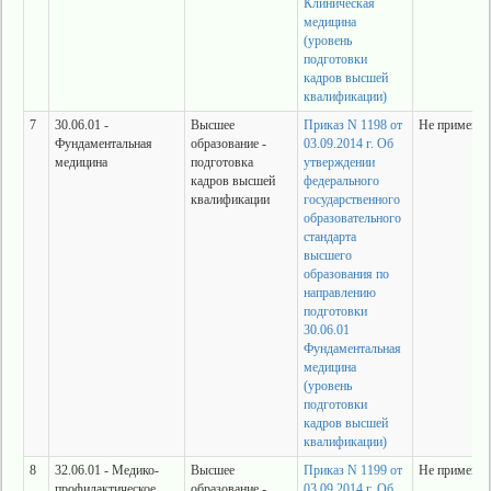
Клиническая
медицина
(уровень
подготовки
кадров высшей
квалификации)
7
30.06.01 -
Высшее
Приказ N 1198 от
Не применяе
Фундаментальная
образование -
03.09.2014 г. Об
медицина
подготовка
утверждении
кадров высшей
федерального
квалификации
государственного
образовательного
стандарта
высшего
образования по
направлению
подготовки
30.06.01
Фундаментальная
медицина
(уровень
подготовки
кадров высшей
квалификации)
8
32.06.01 - Медико-
Высшее
Приказ N 1199 от
Не применяе
профилактическое
образование -
03.09.2014 г. Об