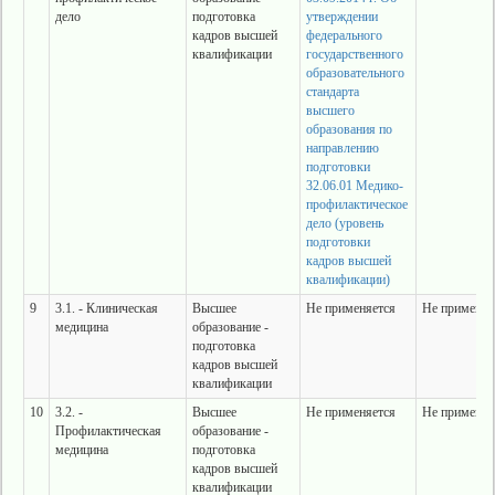
дело
подготовка
утверждении
кадров высшей
федерального
квалификации
государственного
образовательного
стандарта
высшего
образования по
направлению
подготовки
32.06.01 Медико-
профилактическое
дело (уровень
подготовки
кадров высшей
квалификации)
9
3.1. - Клиническая
Высшее
Не применяется
Не применяе
медицина
образование -
подготовка
кадров высшей
квалификации
10
3.2. -
Высшее
Не применяется
Не применяе
Профилактическая
образование -
медицина
подготовка
кадров высшей
квалификации