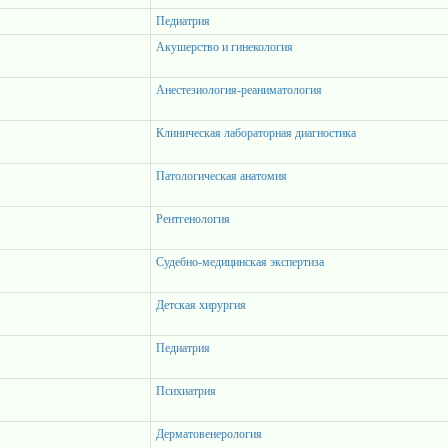
Педиатрия
Акушерство и гинекология
Анестезиология-реаниматология
Клиническая лабораторная диагностика
Патологическая анатомия
Рентгенология
Судебно-медицинская экспертиза
Детская хирургия
Педиатрия
Психиатрия
Дерматовенерология