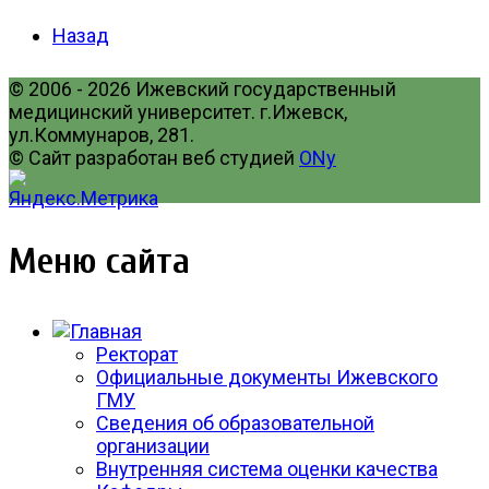
Назад
© 2006 - 2026 Ижевский государственный
медицинский университет. г.Ижевск,
ул.Коммунаров, 281.
© Сайт разработан веб студией
ONy
Меню сайта
Ректорат
Официальные документы Ижевского
ГМУ
Сведения об образовательной
организации
Внутренняя система оценки качества