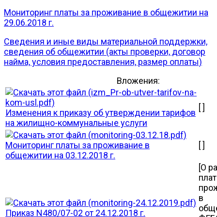
Мониторинг платы за проживание в общежитии на
29.06.2018 г.
Сведения и иные виды материальной поддержки,
сведения об общежитии (акты проверки, договор
найма, условия предоставления, размер оплаты)
Вложения:
[ ]
Изменения к приказу об утверждении тарифов
на жилищно-коммунальные услуги
Мониторинг платы за проживание в
[ ]
общежитии на 03.12.2018 г.
[О р
плат
про
в
общ
Приказ N480/07-02 от 24.12.2018 г.