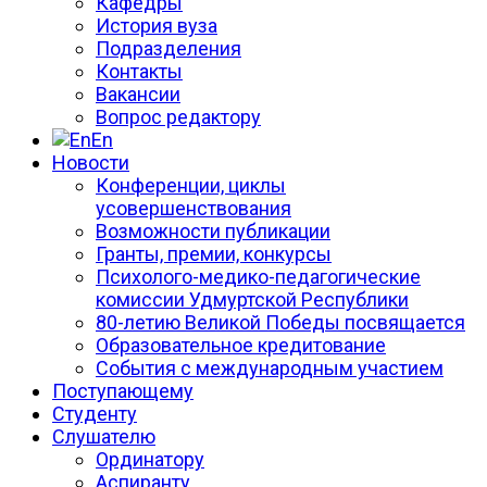
Кафедры
История вуза
Подразделения
Контакты
Вакансии
Вопрос редактору
En
Новости
Конференции, циклы
усовершенствования
Возможности публикации
Гранты, премии, конкурсы
Психолого-медико-педагогические
комиссии Удмуртской Республики
80-летию Великой Победы посвящается
Образовательное кредитование
События с международным участием
Поступающему
Студенту
Слушателю
Ординатору
Аспиранту