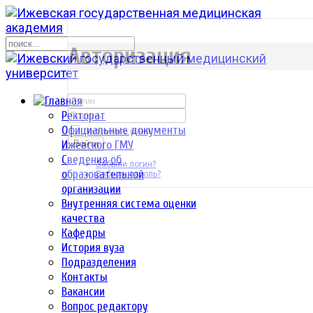
р
Авторизация
Ректорат
Официальные документы
Запомнить меня
Ижевского ГМУ
Войти
Сведения об
Забыли логин?
образовательной
Забыли пароль?
организации
Внутренняя система оценки
качества
Кафедры
История вуза
Подразделения
Контакты
Вакансии
Вопрос редактору