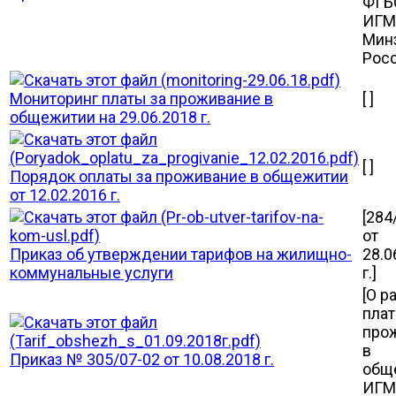
ФГБ
ИГМ
Мин
Росс
Мониторинг платы за проживание в
[ ]
общежитии на 29.06.2018 г.
[ ]
Порядок оплаты за проживание в общежитии
от 12.02.2016 г.
[284
от
Приказ об утверждении тарифов на жилищно-
28.0
коммунальные услуги
г.]
[О р
плат
про
в
Приказ № 305/07-02 от 10.08.2018 г.
общ
ИГМ