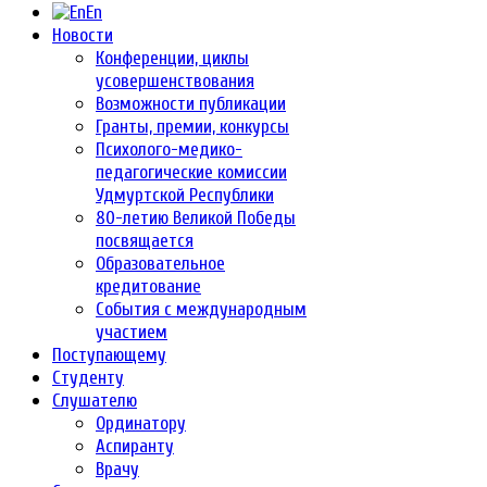
En
Новости
Конференции, циклы
усовершенствования
Возможности публикации
Гранты, премии, конкурсы
Психолого-медико-
педагогические комиссии
Удмуртской Республики
80-летию Великой Победы
посвящается
Образовательное
кредитование
События с международным
участием
Поступающему
Студенту
Слушателю
Ординатору
Аспиранту
Врачу