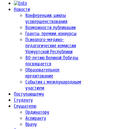
En
Новости
Конференции, циклы
усовершенствования
Возможности публикации
Гранты, премии, конкурсы
Психолого-медико-
педагогические комиссии
Удмуртской Республики
80-летию Великой Победы
посвящается
Образовательное
кредитование
События с международным
участием
Поступающему
Студенту
Слушателю
Ординатору
Аспиранту
Врачу