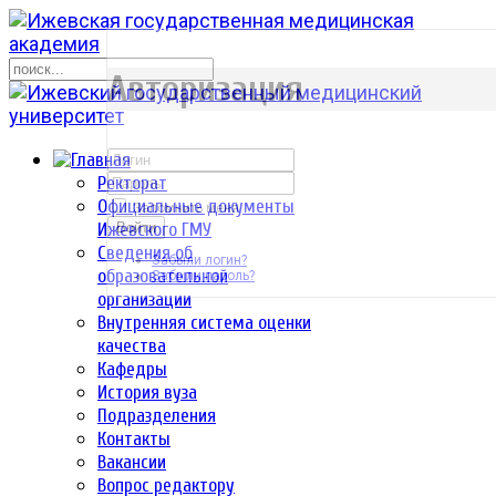
р
Авторизация
Ректорат
Официальные документы
Запомнить меня
Ижевского ГМУ
Войти
Сведения об
Забыли логин?
образовательной
Забыли пароль?
организации
Внутренняя система оценки
качества
Кафедры
История вуза
Подразделения
Контакты
Вакансии
Вопрос редактору