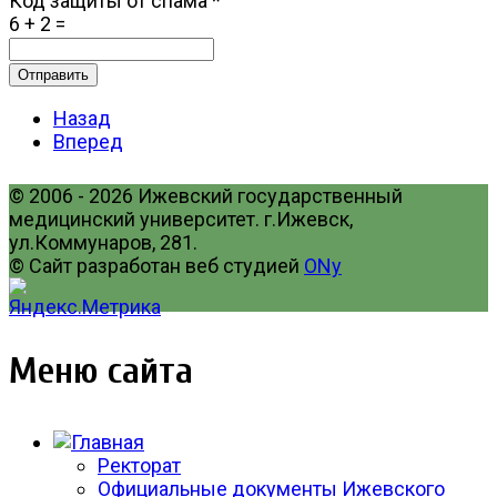
Код защиты от спама
*
6 + 2 =
Отправить
Назад
Вперед
© 2006 - 2026 Ижевский государственный
медицинский университет. г.Ижевск,
ул.Коммунаров, 281.
© Сайт разработан веб студией
ONy
Меню сайта
Ректорат
Официальные документы Ижевского