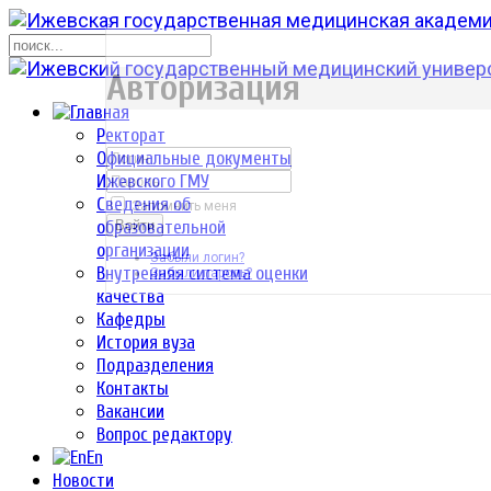
р
Авторизация
Ректорат
Официальные документы
Ижевского ГМУ
Сведения об
Запомнить меня
образовательной
Войти
организации
Забыли логин?
Внутренняя система оценки
Забыли пароль?
качества
Кафедры
История вуза
Подразделения
Контакты
Вакансии
Вопрос редактору
En
Новости