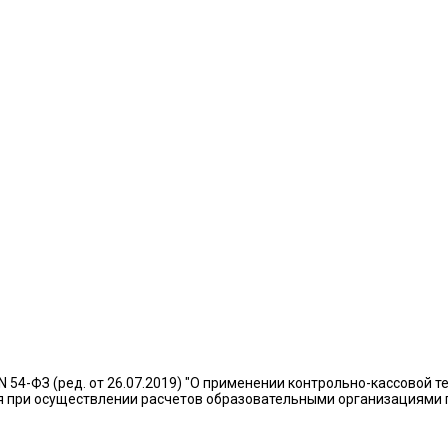
03 N 54-ФЗ (ред. от 26.07.2019) "О применении контрольно-кассово
 при осуществлении расчетов образовательными организациями п