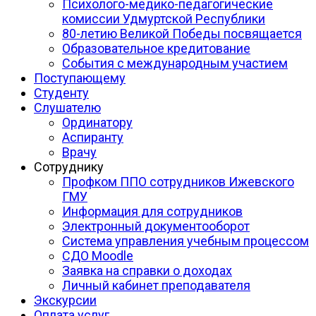
Психолого-медико-педагогические
комиссии Удмуртской Республики
80-летию Великой Победы посвящается
Образовательное кредитование
События с международным участием
Поступающему
Студенту
Слушателю
Ординатору
Аспиранту
Врачу
Сотруднику
Профком ППО сотрудников Ижевского
ГМУ
Информация для сотрудников
Электронный документооборот
Система управления учебным процессом
СДО Moodle
Заявка на справки о доходах
Личный кабинет преподавателя
Экскурсии
Оплата услуг