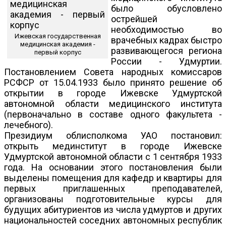
было обусловлено
острейшей
необходимостью во
Ижевская государственная
врачебных кадрах быстро
медицинская академия -
развивающегося региона
первый корпус
России - Удмуртии.
Постановлением Совета народных комиссаров
РСФСР от 15.04.1933 было принято решение об
открытии в городе Ижевске Удмуртской
автономной области медицинского института
(первоначально в составе одного факультета -
лечебного).
Президиум облисполкома УАО постановил:
открыть мединститут в городе Ижевске
Удмуртской автономной области с 1 сентября 1933
года. На основании этого постановления были
выделены помещения для кафедр и квартиры для
первых приглашенных преподавателей,
организованы подготовительные курсы для
будущих абитуриентов из числа удмуртов и других
национальностей соседних автономных республик