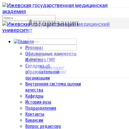
р
Авторизация
Ректорат
Официальные документы
Запомнить меня
Ижевского ГМУ
Войти
Сведения об
Забыли логин?
образовательной
Забыли пароль?
организации
Внутренняя система оценки
качества
Кафедры
История вуза
Подразделения
Контакты
Вакансии
Вопрос редактору