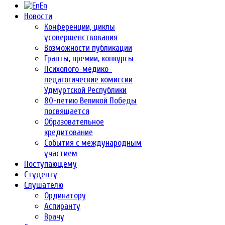
En
Новости
Конференции, циклы
усовершенствования
Возможности публикации
Гранты, премии, конкурсы
Психолого-медико-
педагогические комиссии
Удмуртской Республики
80-летию Великой Победы
посвящается
Образовательное
кредитование
События с международным
участием
Поступающему
Студенту
Слушателю
Ординатору
Аспиранту
Врачу