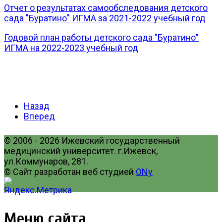
Отчет о результатах самообследования детского
сада "Буратино" ИГМА за 2021-2022 учебный год
Годовой план работы детского сада "Буратино"
ИГМА на 2022-2023 учебный год
Назад
Вперед
© 2006 - 2026 Ижевский государственный
медицинский университет. г.Ижевск,
ул.Коммунаров, 281.
© Сайт разработан веб студией
ONy
Меню сайта