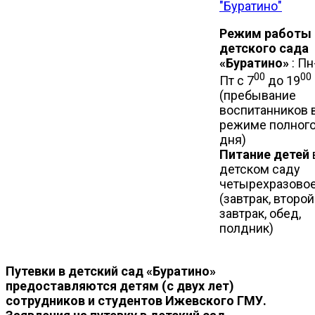
"Буратино"
Режим работы
детского сада
«Буратино»
: Пн
00
00
Пт с 7
до 19
(пребывание
воспитанников 
режиме полног
дня)
Питание детей
детском саду
четырехразово
(завтрак, второй
завтрак, обед,
полдник)
Путевки в детский сад «Буратино»
предоставляются детям (с двух лет)
сотрудников и студентов Ижевского ГМУ.