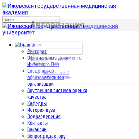
р
Авторизация
Ректорат
Официальные документы
Запомнить меня
Ижевского ГМУ
Войти
Сведения об
Забыли логин?
образовательной
Забыли пароль?
организации
Внутренняя система оценки
качества
Кафедры
История вуза
Подразделения
Контакты
Вакансии
Вопрос редактору