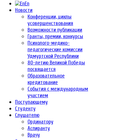
En
Новости
Конференции, циклы
усовершенствования
Возможности публикации
Гранты, премии, конкурсы
Психолого-медико-
педагогические комиссии
Удмуртской Республики
80-летию Великой Победы
посвящается
Образовательное
кредитование
События с международным
участием
Поступающему
Студенту
Слушателю
Ординатору
Аспиранту
Врачу