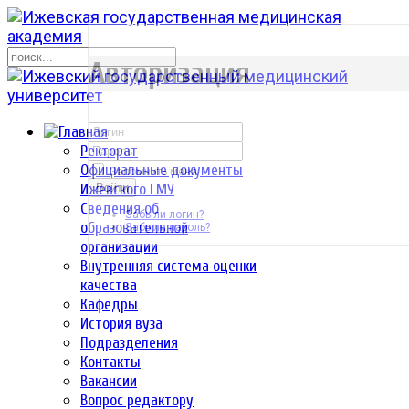
р
Авторизация
Ректорат
Официальные документы
Запомнить меня
Ижевского ГМУ
Войти
Сведения об
Забыли логин?
образовательной
Забыли пароль?
организации
Внутренняя система оценки
качества
Кафедры
История вуза
Подразделения
Контакты
Вакансии
Вопрос редактору