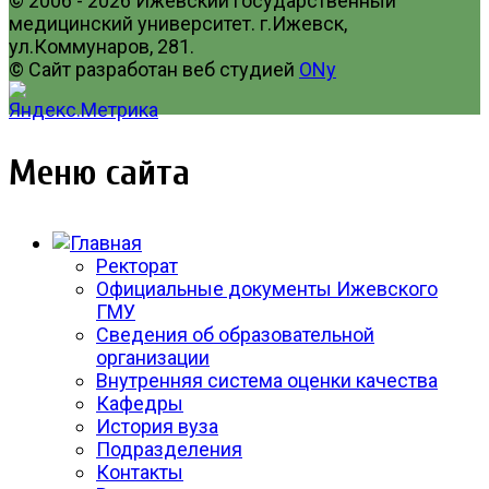
© 2006 - 2026 Ижевский государственный
медицинский университет. г.Ижевск,
ул.Коммунаров, 281.
© Сайт разработан веб студией
ONy
Меню сайта
Ректорат
Официальные документы Ижевского
ГМУ
Сведения об образовательной
организации
Внутренняя система оценки качества
Кафедры
История вуза
Подразделения
Контакты